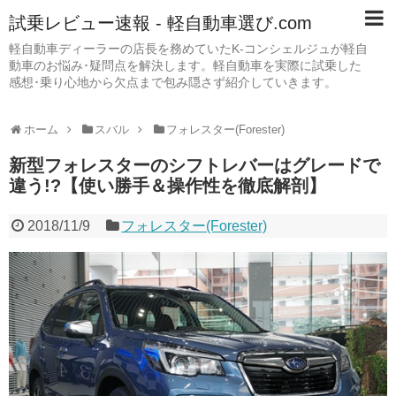
試乗レビュー速報 - 軽自動車選び.com
軽自動車ディーラーの店長を務めていたK-コンシェルジュが軽自
動車のお悩み･疑問点を解決します。軽自動車を実際に試乗した
感想･乗り心地から欠点まで包み隠さず紹介していきます。
ホーム
スバル
フォレスター(Forester)
新型フォレスターのシフトレバーはグレードで
違う!?【使い勝手＆操作性を徹底解剖】
2018/11/9
フォレスター(Forester)