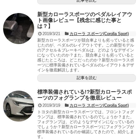
記事を読む
新型カローラスポーツのペダルレイアウ
ト画像レビュー【残念に感じた事と
は？】
2019/3/21
カローラ スポーツ(Corolla Sport)
新型カローラスポーツが競合車よりも劣っていると感
じたのが、ペダルのレイアウトです。この新型モデル
のアクセル＆ブレーキペダルは、どのようなデザイン
になっていたのか？また、競合車よりも劣っていると
感じたところは、どこだったのか？新型カローラスポ
ーツに標準装備されているペダルのレイアウト＆デザ
インを徹底解説します。
記事を読む
標準装備されている!?新型カローラスポ
ーツのフォグランプを徹底レビュー
2019/3/19
カローラ スポーツ(Corolla Sport)
トヨタの新型カローラスポーツでは、フロントフォグ
ランプは、標準装備されているのでしょうか？また、
フォグランプは、どのようなデザインになっているの
でしょうか？新型カローラスポーツにフォグランプが
標準装備されているのか確認してきたので、紹介しま
す。