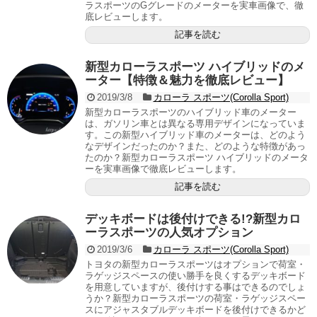
ラスポーツのGグレードのメーターを実車画像で、徹
底レビューします。
記事を読む
新型カローラスポーツ ハイブリッドのメ
ーター【特徴＆魅力を徹底レビュー】
2019/3/8
カローラ スポーツ(Corolla Sport)
新型カローラスポーツのハイブリッド車のメーター
は、ガソリン車とは異なる専用デザインになっていま
す。この新型ハイブリッド車のメーターは、どのよう
なデザインだったのか？また、どのような特徴があっ
たのか？新型カローラスポーツ ハイブリッドのメータ
ーを実車画像で徹底レビューします。
記事を読む
デッキボードは後付けできる!?新型カロ
ーラスポーツの人気オプション
2019/3/6
カローラ スポーツ(Corolla Sport)
トヨタの新型カローラスポーツはオプションで荷室・
ラゲッジスペースの使い勝手を良くするデッキボード
を用意していますが、後付けする事はできるのでしょ
うか？新型カローラスポーツの荷室・ラゲッジスペー
スにアジャスタブルデッキボードを後付けできるかど