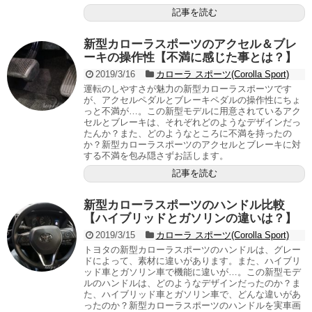
記事を読む
新型カローラスポーツのアクセル＆ブレ
ーキの操作性【不満に感じた事とは？】
2019/3/16
カローラ スポーツ(Corolla Sport)
運転のしやすさが魅力の新型カローラスポーツです
が、アクセルペダルとブレーキペダルの操作性にちょ
っと不満が…。この新型モデルに用意されているアク
セルとブレーキは、それぞれどのようなデザインだっ
たんか？また、どのようなところに不満を持ったの
か？新型カローラスポーツのアクセルとブレーキに対
する不満を包み隠さずお話します。
記事を読む
新型カローラスポーツのハンドル比較
【ハイブリッドとガソリンの違いは？】
2019/3/15
カローラ スポーツ(Corolla Sport)
トヨタの新型カローラスポーツのハンドルは、グレー
ドによって、素材に違いがあります。また、ハイブリ
ッド車とガソリン車で機能に違いが…。この新型モデ
ルのハンドルは、どのようなデザインだったのか？ま
た、ハイブリッド車とガソリン車で、どんな違いがあ
ったのか？新型カローラスポーツのハンドルを実車画