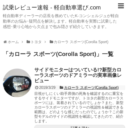
試乗レビュー速報 - 軽自動車選び.com
軽自動車ディーラーの店長を務めていたK-コンシェルジュが軽自
動車のお悩み･疑問点を解決します。軽自動車を実際に試乗した
感想･乗り心地から欠点まで包み隠さず紹介していきます。
ホーム
トヨタ
カローラ スポーツ(Corolla Sport)
「
カローラ スポーツ(Corolla Sport)
」
一覧
サイドモニターはついている!?新型カロ
ーラスポーツのドアミラーの実車画像レ
ビュー
2019/3/29
カローラ スポーツ(Corolla Sport)
目視がしにくい助手席側の死角を確認するのに重宝を
するサイドモニターですが、トヨタの新型カローラス
ポーツには、装着されているのでしょか？また、新型
カローラスポーツのドアミラーの視認性＆確認できる
範囲は、どのような感じだったのでしょうか？この新
型モデルのサイドの視認性を確認してきたので、紹介
します。