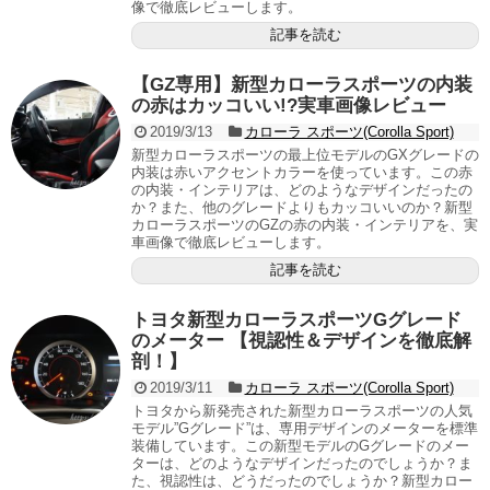
像で徹底レビューします。
記事を読む
【GZ専用】新型カローラスポーツの内装
の赤はカッコいい!?実車画像レビュー
2019/3/13
カローラ スポーツ(Corolla Sport)
新型カローラスポーツの最上位モデルのGXグレードの
内装は赤いアクセントカラーを使っています。この赤
の内装・インテリアは、どのようなデザインだったの
か？また、他のグレードよりもカッコいいのか？新型
カローラスポーツのGZの赤の内装・インテリアを、実
車画像で徹底レビューします。
記事を読む
トヨタ新型カローラスポーツGグレード
のメーター 【視認性＆デザインを徹底解
剖！】
2019/3/11
カローラ スポーツ(Corolla Sport)
トヨタから新発売された新型カローラスポーツの人気
モデル”Gグレード”は、専用デザインのメーターを標準
装備しています。この新型モデルのGグレードのメー
ターは、どのようなデザインだったのでしょうか？ま
た、視認性は、どうだったのでしょうか？新型カロー