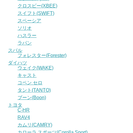
クロスビー(XBEE)
スイフト(SWIFT)
スペーシア
ソリオ
ハスラー
ラパン
スバル
フォレスター(Forester)
ダイハツ
ウェイク(WAKE)
キャスト
コペン セロ
タント(TANTO)
ブーン(Boon)
トヨタ
C-HR
RAV4
カムリ(CAMRY)
カローラ スポーツ(Corolla Sport)