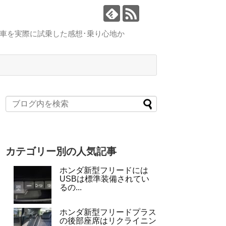
車を実際に試乗した感想･乗り心地か
カテゴリー別の人気記事
ホンダ新型フリードには
USBは標準装備されてい
るの...
ホンダ新型フリードプラス
の後部座席はリクライニン