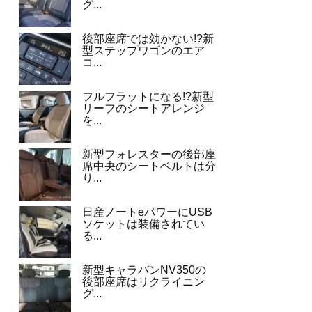
グ...
後部座席では効かない!?新
型ステップワゴンのエア
コ...
フルフラットになる!?新型
リーフのシートアレンジ
を...
新型フォレスターの後部座
席中央のシートベルトは分
り...
日産ノートeパワーにUSB
ソケットは装備されてい
る...
新型キャラバンNV350の
後部座席はリクライニン
グ...