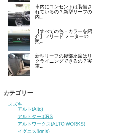
車内にコンセントは装備さ
れているの？新型リーフの
内...
【すべての色・カラーを紹
介】フリード メーターの
照...
新型リーフの後部座席はリ
クライニングできるの？実
車...
カテゴリー
スズキ
アルト(Alto)
アルトターボRS
アルトワークス(ALTO WORKS)
イグニス(Ignis)