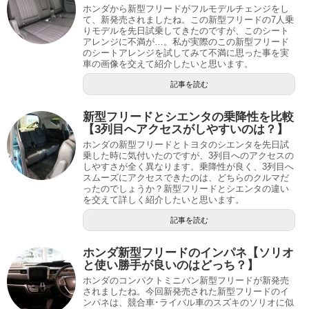
ホンダから新型フリードがフルモデルチェンジをし
て、新発売されましたね。この新型フリードの7人乗
りモデルを先日試乗してきたのですが、このシート
アレンジに不満が…。私が実際のこの新型フリード
のシートアレンジを試してみて不満に思った事を実
車の画像を交えて紹介したいと思います。
記事を読む
新型フリードとシエンタの乗降性を比較
【3列目へアクセスがしやすいのは？】
ホンダの新型フリードとトヨタのシエンタを先日試
乗した時に気付いたのですが、3列目へのアクセスの
しやすさが全く異なります。乗降性が良く、3列目へ
スムーズにアクセスできたのは、どちらのクルマだ
ったのでしょうか？新型フリードとシエンタの違い
を交えて詳しく紹介したいと思います。
記事を読む
ホンダ新型フリードのインパネ【ソリオ
と使い勝手が良いのはどっち？】
ホンダのコンパクトミニバン新型フリードが新発売
されましたね。今回新発売された新型フリードのイ
ンパネは、競合車･ライバル車のスズキのソリオに似