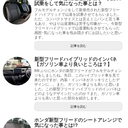
試乗をして気になった事とは？
フルモデルチェンジをして新発売された新型フリー
ド ハイブリッドで山道を試乗させてもらいました。
ただ、コンパクトサイズとは言えミニバンと言う事
もあり、やはり山道運転は苦手な印象が･･･。今新型
フリードハイブリッドで山道運転をさせてもらった
感想･気になった事を包み隠さずにお話したいと思い
ます。
記事を読む
新型フリードハイブリッドのインパネ
【ガソリン車より良いところは？】
8年ぶりにホンダの新型フリードがフルモデルチェン
ジをしましたね。先日、このハイブリッド車を見て
来たのですが、内装・インパネがスッキリとしたデ
ザインに…。また、ガソリン車よりも良いと思いま
した。この新型フリード ハイブリッドのインパネは
どのようなデザインだったのか？また、ガソリン車
よりも良いと思った部分を紹介します。
記事を読む
ホンダ新型フリードのシートアレンジで
気になった事とは!?