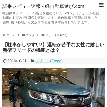
試乗レビュー速報 - 軽自動車選び.com
軽自動車ディーラーの店長を務めていたK-コンシェルジュが軽自
動車のお悩み･疑問点を解決します。軽自動車を実際に試乗した
感想･乗り心地から欠点まで包み隠さず紹介していきます。
ホーム
ホンダ
フリード(Freed)
【駐車がしやすい!】運転が苦手な女性に嬉しい
新型フリードの機能とは？
2016/10/21
フリード(Freed)