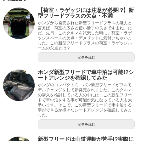
【荷室・ラゲッジには注意が必要!?】新
型フリードプラスの欠点・不満
ホンダから発売された新型フリードプラスの魅力と
言えば、荷室の広さと使い勝手の良さですよね。た
だ、先日、このクルマを試乗した時に、荷室・ラゲ
ッジスペースの欠点・デメリットに気付いちゃいま
した。この新型フリードプラスの荷室・ラゲッジル
ームの欠点とは？
記事を読む
ホンダ新型フリードで車中泊は可能!?シ
ートアレンジを確認してみた
ホンダのコンパクトミニバン新型フリードがフルモ
デルチェンジをして新発売されました。このクルマ
の購入を検討している人の中には、この新型フリー
ドで車中泊をする事が可能か気になっている人も大
勢います。そこで、この新型フリードで車中泊する
事ができるか様々なシートアレンジを確認してみま
した。
記事を読む
新型フリードは山道運転が苦手!?実際に