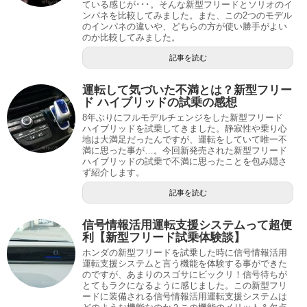
ている感じが･･･。そんな新型フリードとソリオのイ
ンパネを比較してみました。また、この2つのモデル
のインパネの違いや、どちらの方が使い勝手がよい
のか比較してみました。
記事を読む
運転して気づいた不満とは？新型フリー
ド ハイブリッドの試乗の感想
8年ぶりにフルモデルチェンジをした新型フリード
ハイブリッドを試乗してきました。静寂性や乗り心
地は大満足だったんですが、運転をしていて唯一不
満に思った事が…。今回新発売された新型フリード
ハイブリッドの試乗で不満に思ったことを包み隠さ
ず紹介します。
記事を読む
信号情報活用運転支援システムって超便
利【新型フリード試乗体験談】
ホンダの新型フリードを試乗した時に信号情報活用
運転支援システムと言う機能を体験する事ができた
のですが、あまりのスゴサにビックリ！信号待ちが
とてもラクになるように感じました。この新型フリ
ードに装備される信号情報活用運転支援システムは