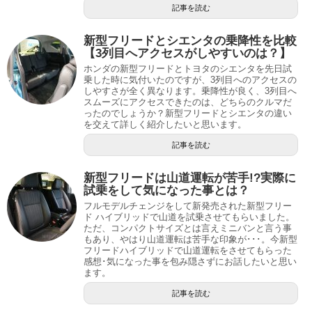
記事を読む
新型フリードとシエンタの乗降性を比較
【3列目へアクセスがしやすいのは？】
ホンダの新型フリードとトヨタのシエンタを先日試
乗した時に気付いたのですが、3列目へのアクセスの
しやすさが全く異なります。乗降性が良く、3列目へ
スムーズにアクセスできたのは、どちらのクルマだ
ったのでしょうか？新型フリードとシエンタの違い
を交えて詳しく紹介したいと思います。
記事を読む
新型フリードは山道運転が苦手!?実際に
試乗をして気になった事とは？
フルモデルチェンジをして新発売された新型フリー
ド ハイブリッドで山道を試乗させてもらいました。
ただ、コンパクトサイズとは言えミニバンと言う事
もあり、やはり山道運転は苦手な印象が･･･。今新型
フリードハイブリッドで山道運転をさせてもらった
感想･気になった事を包み隠さずにお話したいと思い
ます。
記事を読む