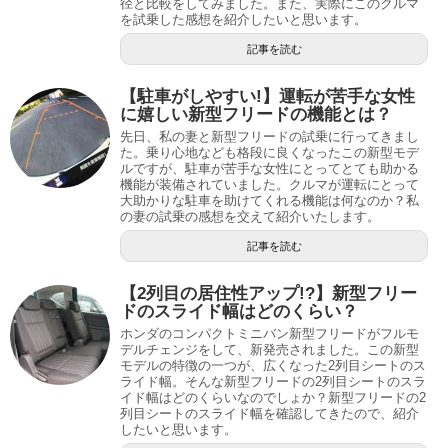
径と比較をしてみました。また、実際にこのクルマ
を試乗した感想を紹介したいと思います。
記事を読む
【駐車がしやすい!】運転が苦手な女性
に嬉しい新型フリードの機能とは？
先日、私の妻と新型フリードの試乗に行ってきまし
た。乗り心地なども格段に良くなったこの新型モデ
ルですが、駐車が苦手な女性にとってとても助かる
機能が装備されていました。クルマが運転にとって
大助かりな駐車を助けてくれる機能は何なのか？私
の妻の試乗の感想を交えて紹介いたします。
記事を読む
【2列目の居住性アップ!?】新型フリー
ドのスライド幅はどのくらい？
ホンダのコンパクトミニバン新型フリードがフルモ
デルチェンジをして、新発売されました。この新型
モデルの特徴の一つが、広くなった2列目シートのス
ライド幅。そんな新型フリードの2列目シートのスラ
イド幅はどのくらいなのでしょか？新型フリードの2
列目シートのスライド幅を確認してきたので、紹介
したいと思います。