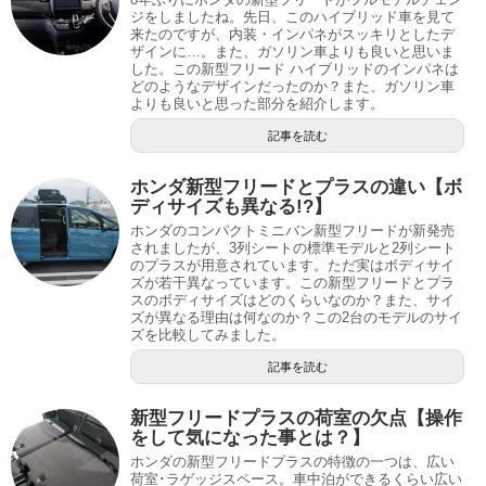
ジをしましたね。先日、このハイブリッド車を見て
来たのですが、内装・インパネがスッキリとしたデ
ザインに…。また、ガソリン車よりも良いと思いま
した。この新型フリード ハイブリッドのインパネは
どのようなデザインだったのか？また、ガソリン車
よりも良いと思った部分を紹介します。
記事を読む
ホンダ新型フリードとプラスの違い【ボ
ディサイズも異なる!?】
ホンダのコンパクトミニバン新型フリードが新発売
されましたが、3列シートの標準モデルと2列シート
のプラスが用意されています。ただ実はボディサイ
ズが若干異なっています。この新型フリードとプラ
スのボディサイズはどのくらいなのか？また、サイ
ズが異なる理由は何なのか？この2台のモデルのサイ
ズを比較してみました。
記事を読む
新型フリードプラスの荷室の欠点【操作
をして気になった事とは？】
ホンダの新型フリードプラスの特徴の一つは、広い
荷室･ラゲッジスペース。車中泊ができるくらい広い