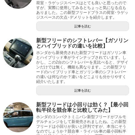
荷室・ラゲッジスペースはとても良いと思ったので
すが、実際に使用してみるとちょっと気になる点も
ありました。この新型フリードプラスの荷室･ラゲッ
ジスペースの欠点･デメリットを紹介します。
記事を読む
新型フリードのシフトレバー【ガソリン
とハイブリッドの違いを比較】
ホンダから新発売された新型フリードはガソリン車
とハイブリッド車がラインナップされています。し
かし、この2台のシフトレバーを見比べると、デザイ
ンだけでは無く、機能も異なります。この新型フリ
ードのハイブリッド車とガソリン車のシフトレバー
の違いは何なのか？違いをどこよりも分かりやすく
紹介いたします。
記事を読む
新型フリードは小回りは効く？【最小回
転半径を競合車と比較してみた】
ホンダのコンパクトミニバン新型フリードがフルモ
デルチェンジをして新発売されましたね。この新型
フリードは小回りが良いと評判ですが、本当にそう
なのでしょうか？競合車・ライバル車の最小回転半