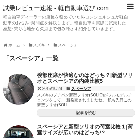
試乗レビュー速報 - 軽自動車選び.com
軽自動車ディーラーの店長を務めていたK-コンシェルジュが軽自
動車のお悩み･疑問点を解決します。軽自動車を実際に試乗した
感想･乗り心地から欠点まで包み隠さず紹介していきます。
ホーム
スズキ
スペーシア
「
スペーシア
」
一覧
後部座席が快適なのはどっち？|新型ソリ
オとスペーシアの内装比較5
2015/10/28
スペーシア
スズキのプチバン新型ソリオ(SOLIO)がフルモデルチ
ェンジをして、 新発売されましたね。 私も先日この
新型ソリオ(SOLI...
記事を読む
スペーシアと新型ソリオの荷室比較１|荷
室サイズが広いのはどっち!?