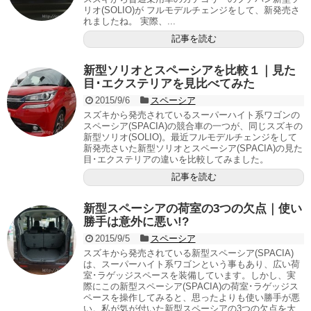
リオ(SOLIO)が フルモデルチェンジをして、新発売さ
れましたね。 実際、...
記事を読む
新型ソリオとスペーシアを比較１｜見た
目･エクステリアを見比べてみた
2015/9/6
スペーシア
スズキから発売されているスーパーハイト系ワゴンの
スペーシア(SPACIA)の競合車の一つが、同じスズキの
新型ソリオ(SOLIO)。最近フルモデルチェンジをして
新発売さいた新型ソリオとスペーシア(SPACIA)の見た
目･エクステリアの違いを比較してみました。
記事を読む
新型スペーシアの荷室の3つの欠点｜使い
勝手は意外に悪い!?
2015/9/5
スペーシア
スズキから発売されている新型スペーシア(SPACIA)
は、スーパーハイト系ワゴンという事もあり、広い荷
室･ラゲッジスペースを装備しています。しかし、実
際にこの新型スペーシア(SPACIA)の荷室･ラゲッジス
ペースを操作してみると、思ったよりも使い勝手が悪
い。私が気が付いた新型スペーシアの3つの欠点を大