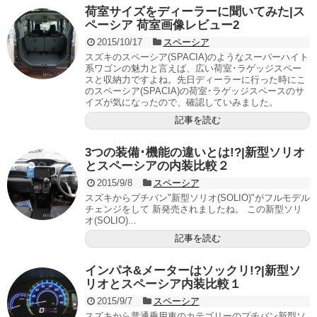
荷室サイズをディーラーに聞いてみた|ス
ペーシア 荷室画像レビュー2
2015/10/17
スペーシア
スズキのスペーシア(SPACIA)のようなスーパーハイト
系ワゴンの魅力と言えば、広い荷室･ラゲッジスペー
スと収納力ですよね。先日ディーラーに行った時にこ
のスペーシア(SPACIA)の荷室･ラゲッジスペースのサ
イズが気になったので、確認していみました。
記事を読む
3つの装備･機能の違いとは!?|新型ソリオ
とスペーシアの内装比較２
2015/9/8
スペーシア
スズキからプチバン"新型ソリオ(SOLIO)"がフルモデル
チェンジをして 新発売されましたね。 この新型ソリ
オ(SOLIO)...
記事を読む
インパネ&メーターはソックリ!?|新型ソ
リオとスペーシア内装比較１
2015/9/7
スペーシア
スズキから普通乗用車のカテゴリーのプチバン新型ソ