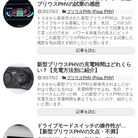
プリウスPHVの試乗の感想
2017/5/3
プリウスPHV (Prius PHV)
トヨタから新発売された新型プリウスPHVは、3つの
ドライブモードを搭載しています。先日、この3つの
ドライブモードの中の一つパワーモードで試乗をさせ
て貰ったのですが、パワー＆加速力の良さにビック
リ！この新型プリウスPHVのパワーモードを試乗した
感想を包み隠さず紹介したいと思います。
記事を読む
新型プリウスPHVの充電時間はどれくら
い？【充電方法別に紹介】
2017/5/2
プリウスPHV (Prius PHV)
トヨタから新型プリウスPHVが新発売されましたが、
やはり気になるのは、充電時間ですよね。先日、ディ
ーラーさんに行った時、この新型プリウスPHVの主な
充電方法と充電時間を教えてもらったので、紹介した
いと思います。
記事を読む
ドライブモードスイッチの操作性が…
【新型プリウスPHVの欠点・不満】