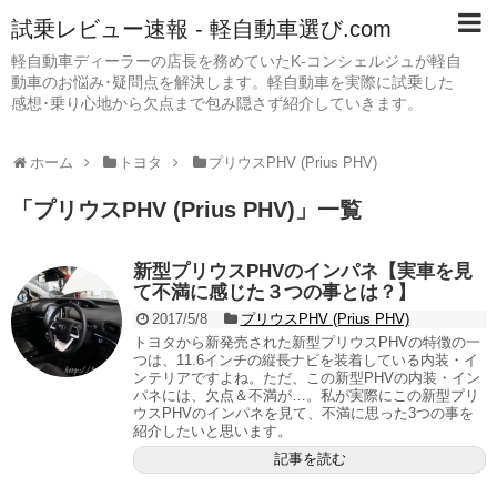
試乗レビュー速報 - 軽自動車選び.com
軽自動車ディーラーの店長を務めていたK-コンシェルジュが軽自
動車のお悩み･疑問点を解決します。軽自動車を実際に試乗した
感想･乗り心地から欠点まで包み隠さず紹介していきます。
ホーム
トヨタ
プリウスPHV (Prius PHV)
「
プリウスPHV (Prius PHV)
」
一覧
新型プリウスPHVのインパネ【実車を見
て不満に感じた３つの事とは？】
2017/5/8
プリウスPHV (Prius PHV)
トヨタから新発売された新型プリウスPHVの特徴の一
つは、11.6インチの縦長ナビを装着している内装・イ
ンテリアですよね。ただ、この新型PHVの内装・イン
パネには、欠点＆不満が…。私が実際にこの新型プリ
ウスPHVのインパネを見て、不満に思った3つの事を
紹介したいと思います。
記事を読む