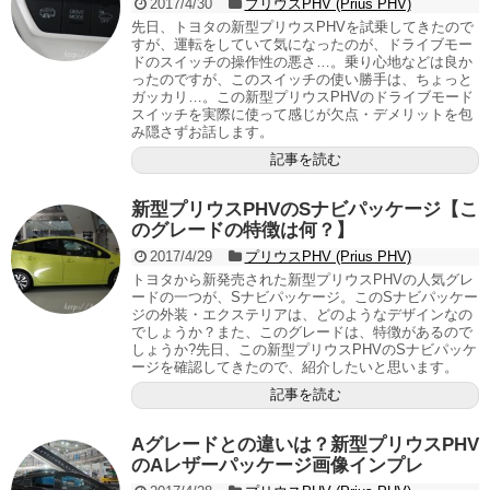
2017/4/30
プリウスPHV (Prius PHV)
先日、トヨタの新型プリウスPHVを試乗してきたので
すが、運転をしていて気になったのが、ドライブモー
ドのスイッチの操作性の悪さ…。乗り心地などは良か
ったのですが、このスイッチの使い勝手は、ちょっと
ガッカリ…。この新型プリウスPHVのドライブモード
スイッチを実際に使って感じが欠点・デメリットを包
み隠さずお話します。
記事を読む
新型プリウスPHVのSナビパッケージ【こ
のグレードの特徴は何？】
2017/4/29
プリウスPHV (Prius PHV)
トヨタから新発売された新型プリウスPHVの人気グレ
ードの一つが、Sナビパッケージ。このSナビパッケー
ジの外装・エクステリアは、どのようなデザインなの
でしょうか？また、このグレードは、特徴があるので
しょうか?先日、この新型プリウスPHVのSナビパッケ
ージを確認してきたので、紹介したいと思います。
記事を読む
Aグレードとの違いは？新型プリウスPHV
のAレザーパッケージ画像インプレ