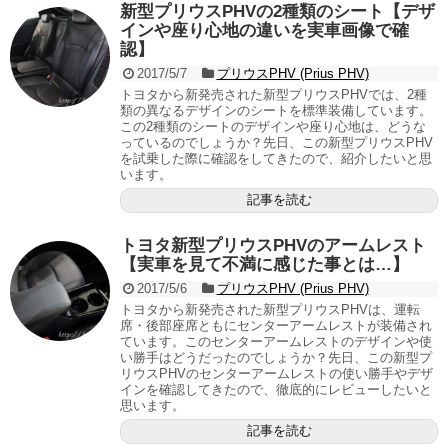
新型プリウスPHVの2種類のシート【デザ
インや座り心地の違いを実車画像で確
認】
2017/5/7
プリウスPHV (Prius PHV)
トヨタから新発売された新型プリウスPHVでは、2種
類の異なるデザインのシートを標準装備しています。
この2種類のシートのデザインや座り心地は、どうな
っているのでしょうか？先日、この新型プリウスPHV
を試乗した際に確認をしてきたので、紹介したいと思
います。
記事を読む
トヨタ新型プリウスPHVのアームレスト
【実車を見て不満に感じた事とは…】
2017/5/6
プリウスPHV (Prius PHV)
トヨタから新発売された新型プリウスPHVは、運転
席・後部座席ともにセンターアームレストが装備され
ています。このセンターアームレストのデザインや使
い勝手はどうだったのでしょうか？先日、この新型プ
リウスPHVのセンターアームレストの使い勝手やデザ
インを確認してきたので、徹底的にレビューしたいと
思います。
記事を読む