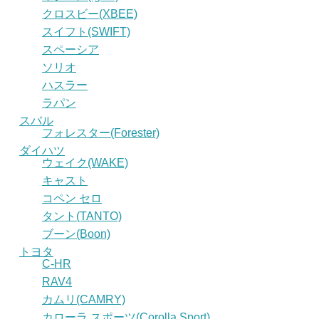
クロスビー(XBEE)
スイフト(SWIFT)
スペーシア
ソリオ
ハスラー
ラパン
スバル
フォレスター(Forester)
ダイハツ
ウェイク(WAKE)
キャスト
コペン セロ
タント(TANTO)
ブーン(Boon)
トヨタ
C-HR
RAV4
カムリ(CAMRY)
カローラ スポーツ(Corolla Sport)