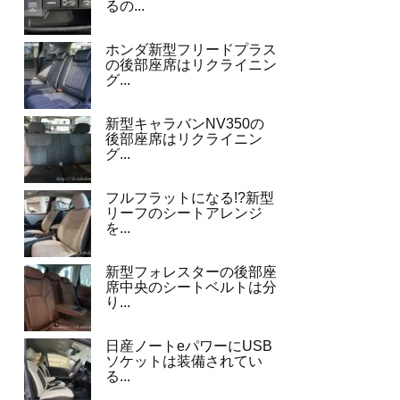
るの...
ホンダ新型フリードプラス
の後部座席はリクライニン
グ...
新型キャラバンNV350の
後部座席はリクライニン
グ...
フルフラットになる!?新型
リーフのシートアレンジ
を...
新型フォレスターの後部座
席中央のシートベルトは分
り...
日産ノートeパワーにUSB
ソケットは装備されてい
る...