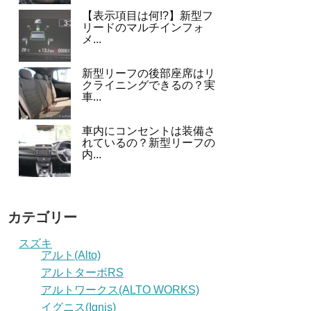
【表示項目は何!?】新型フ
リードのマルチインフォ
メ...
新型リーフの後部座席はリ
クライニングできるの？実
車...
車内にコンセントは装備さ
れているの？新型リーフの
内...
カテゴリー
スズキ
アルト(Alto)
アルトターボRS
アルトワークス(ALTO WORKS)
イグニス(Ignis)