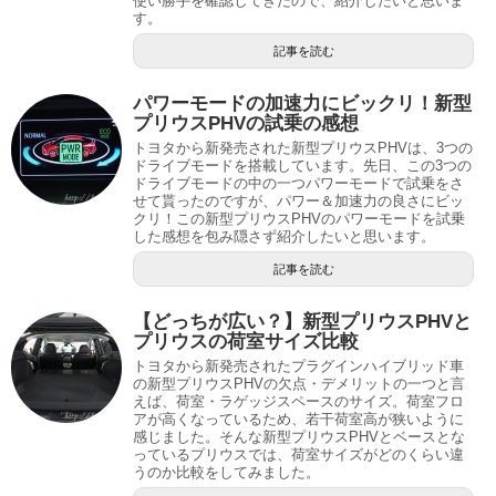
使い勝手を確認してきたので、紹介したいと思いま
す。
記事を読む
パワーモードの加速力にビックリ！新型
プリウスPHVの試乗の感想
トヨタから新発売された新型プリウスPHVは、3つの
ドライブモードを搭載しています。先日、この3つの
ドライブモードの中の一つパワーモードで試乗をさ
せて貰ったのですが、パワー＆加速力の良さにビッ
クリ！この新型プリウスPHVのパワーモードを試乗
した感想を包み隠さず紹介したいと思います。
記事を読む
【どっちが広い？】新型プリウスPHVと
プリウスの荷室サイズ比較
トヨタから新発売されたプラグインハイブリッド車
の新型プリウスPHVの欠点・デメリットの一つと言
えば、荷室・ラゲッジスペースのサイズ。荷室フロ
アが高くなっているため、若干荷室高が狭いように
感じました。そんな新型プリウスPHVとベースとな
っているプリウスでは、荷室サイズがどのくらい違
うのか比較をしてみました。