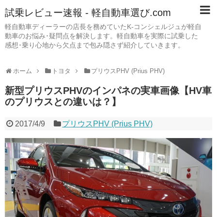
試乗レビュー速報 - 軽自動車選び.com
軽自動車ディーラーの店長を務めていたK-コンシェルジュが軽自
動車のお悩み･疑問点を解決します。軽自動車を実際に試乗した
感想･乗り心地から欠点まで包み隠さず紹介していきます。
ホーム
トヨタ
プリウスPHV (Prius PHV)
新型プリウスPHVのインパネの実車画像【HV車
のプリウスとの違いは？】
2017/4/9
プリウスPHV (Prius PHV)