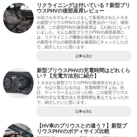
リクライニングは付いている？新型プリ
ウスPHVの後部座席レビュー
今回フルモデルチェンジをして新発売されたトヨタ
の新型プリウスPHVの大きな変更点の一つが、後部
座席。この新型PHVの後部座席は、2人掛けになって
いました。そんな新型プリウスPHVの後部座席に
は、リクライニング機能が装備されているのか？こ
の新型モデルの後部座席を徹底的にチェックしたの
で、紹介したいと思います。
記事を読む
新型プリウスPHVの充電時間はどれくら
い？【充電方法別に紹介】
トヨタから新型プリウスPHVが新発売されました
が、やはり気になるのは、充電時間ですよね。先
日、ディーラーさんに行った時、この新型プリウス
PHVの主な充電方法と充電時間を教えてもらったの
で、紹介したいと思います。
記事を読む
【HV車のプリウスとの違う？】新型プ
リウスPHVのボディサイズ比較