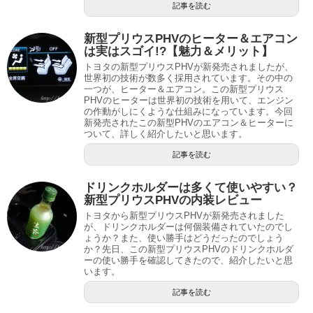
記事を読む
新型プリウスPHVのヒーター＆エアコン
は実はスゴイ!?【魅力＆メリット】
トヨタの新型プリウスPHVが新発売されましたが、
世界初の技術が数多く採用されています。その中の
一つが、ヒーター＆エアコン。この新型プリウス
PHVのヒーターは世界初の技術を用いて、エンジン
の作動がしにくような仕組みになっています。今回
新発売されたこの新型PHVのエアコン＆ヒーターに
ついて、詳しく紹介したいと思います。
記事を読む
ドリンクホルダーは多くて使いやすい？
新型プリウスPHVの内装レビュー
トヨタから新型プリウスPHVが新発売されました
が、ドリンクホルダーは何個装備されていたのでし
ょうか？また、使い勝手はどうだったのでしょう
か？先日、この新型プリウスPHVのドリンクホルダ
ーの使い勝手を確認してきたので、紹介したいと思
います。
記事を読む