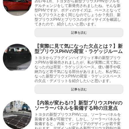
2017年1月、トヨタから新型プリウスPHVがフルモ
デルチェンジをして新発売されましたね。そんな新
型PHVですが、ボディのサイズは、ベースとなって
いるプリウスと全く同じなのでしょうか？先日、新
型プリウスPHVとプリウスのボディサイズを確認し
てきたので、紹介したいと思います。
記事を読む
【実際に見て気になった欠点とは？】新
型プリウスPHVの荷室・ラゲッジルーム
トヨタからプラグインハイブリッド車の新型プリウ
スPHVが新発売されましたが、私が実際に見て気に
なったのは荷室・ラゲッジスペース。使い勝手や収
納力など若干気になる部分がありました。私が気に
なった新型プリウスPHVの荷室・ラゲッジスペース
の欠点・デメリットを紹介したいと思います。
記事を読む
【内装が変わる!?】新型プリウスPHVの
ソーラーパネルを装備する時の注意点
トヨタの新型プリウスPHVには、ソーラーパネルを
装備する事が可能です。しかし、ソーラーパネルを
装備すると、内装・インテリアのデザインが若干変
わります。デザインが変わる新型プリウスPHVの装