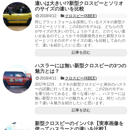
違いは大きい!?新型クロスビーとソリオ
のサイズの違いを比較
2018/4/12
クロスビー(XBEE)
同じプラットフォームを採用しているスズキの新型ク
ロスビーとソリオ。この2台のモデルは、どちらの方
がサイズが大きいのでしょうか？また、どのくらい違
いがあるのでしょうか？今回新発売された新型クロス
ビーとソリオのボディサイズの違いを比較してみたの
で、違いを紹介したいと思います。
記事を読む
ハスラーには無い新型クロスビーの3つの
魅力とは？
2018/4/11
クロスビー(XBEE)
2017年12月、スズキの新型クロスビーと弟分のハスラ
ーの試乗に行ってきました。ただ、この2台のモデル
を乗り比べてみると、様々な違いが…。ハスラーには
無い新型クロスビーの魅力＆メリットは、何だったの
か？違い＆魅力を紹介したいと思います。
記事を読む
新型クロスビーのインパネ【実車画像を
使ってハスラーとの違いを比較】