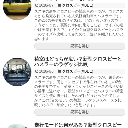
2018/4/7
クロスビー(XBEE)
スズキの新型クロスビーの競合車の一つが、同じスズ
キから発売されている人気軽自動車のハスラーです。
この2台のモデルのサイズは、どのくらい違うのでし
ょうか？また、実際に車内に乗りこむと、サイズの違
いは実感するのでしょうか？新型クロスビーとハスラ
ーのサイズを比較してみたので、違いを紹介したいと
思います。
記事を読む
荷室はどっちが広い？新型クロスビーと
ハスラーのラゲッジ比較
2018/4/6
クロスビー(XBEE)
スズキの新型クロスビーの競合車の一つが、弟分のハ
スラーです。同じコンセプトで作られているこの2台
のモデルですが、荷室・ラゲッジスペースの広さや使
い勝手に違いが…。新型クロスビーとハスラーの荷室
サイズと使い勝手は、それぞれどうだったのでしょ
か？この2台のモデルの荷室・ラゲッジスペースを比
較したので、紹介したいと思います。
記事を読む
走行モードは何がある？新型クロスビー