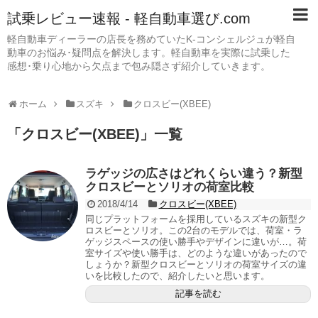
試乗レビュー速報 - 軽自動車選び.com
軽自動車ディーラーの店長を務めていたK-コンシェルジュが軽自
動車のお悩み･疑問点を解決します。軽自動車を実際に試乗した
感想･乗り心地から欠点まで包み隠さず紹介していきます。
ホーム
スズキ
クロスビー(XBEE)
「
クロスビー(XBEE)
」
一覧
ラゲッジの広さはどれくらい違う？新型
クロスビーとソリオの荷室比較
2018/4/14
クロスビー(XBEE)
同じプラットフォームを採用しているスズキの新型ク
ロスビーとソリオ。この2台のモデルでは、荷室・ラ
ゲッジスペースの使い勝手やデザインに違いが…。荷
室サイズや使い勝手は、どのような違いがあったので
しょうか？新型クロスビーとソリオの荷室サイズの違
いを比較したので、紹介したいと思います。
記事を読む