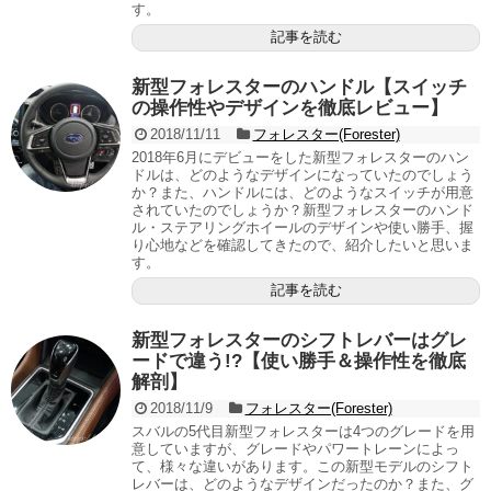
す。
記事を読む
新型フォレスターのハンドル【スイッチ
の操作性やデザインを徹底レビュー】
2018/11/11
フォレスター(Forester)
2018年6月にデビューをした新型フォレスターのハン
ドルは、どのようなデザインになっていたのでしょう
か？また、ハンドルには、どのようなスイッチが用意
されていたのでしょうか？新型フォレスターのハンド
ル・ステアリングホイールのデザインや使い勝手、握
り心地などを確認してきたので、紹介したいと思いま
す。
記事を読む
新型フォレスターのシフトレバーはグレ
ードで違う!?【使い勝手＆操作性を徹底
解剖】
2018/11/9
フォレスター(Forester)
スバルの5代目新型フォレスターは4つのグレードを用
意していますが、グレードやパワートレーンによっ
て、様々な違いがあります。この新型モデルのシフト
レバーは、どのようなデザインだったのか？また、グ