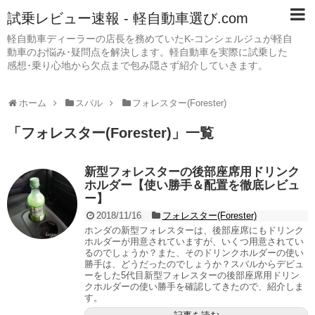
試乗レビュー速報 - 軽自動車選び.com
軽自動車ディーラーの店長を務めていたK-コンシェルジュが軽自
動車のお悩み･疑問点を解決します。軽自動車を実際に試乗した
感想･乗り心地から欠点まで包み隠さず紹介していきます。
ホーム
スバル
フォレスター(Forester)
「
フォレスター(Forester)
」
一覧
新型フォレスターの後部座席用ドリンク
ホルダー【使い勝手＆配置を徹底レビュ
ー】
2018/11/16
フォレスター(Forester)
ホンダの新型フォレスターは、後部座席にもドリンク
ホルダーが用意されていますが、いくつ用意されてい
るのでしょうか？また、そのドリンクホルダーの使い
勝手は、どうだったのでしょうか？スバルからデビュ
ーをした5代目新型フォレスターの後部座席用ドリン
クホルダーの使い勝手を確認してきたので、紹介しま
す。