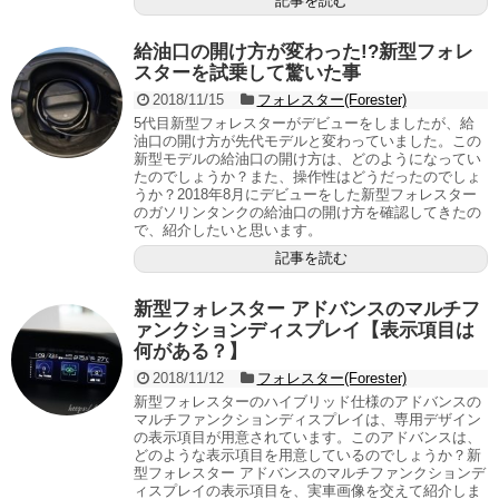
記事を読む
給油口の開け方が変わった!?新型フォレ
スターを試乗して驚いた事
2018/11/15
フォレスター(Forester)
5代目新型フォレスターがデビューをしましたが、給
油口の開け方が先代モデルと変わっていました。この
新型モデルの給油口の開け方は、どのようになってい
たのでしょうか？また、操作性はどうだったのでしょ
うか？2018年8月にデビューをした新型フォレスター
のガソリンタンクの給油口の開け方を確認してきたの
で、紹介したいと思います。
記事を読む
新型フォレスター アドバンスのマルチフ
ァンクションディスプレイ【表示項目は
何がある？】
2018/11/12
フォレスター(Forester)
新型フォレスターのハイブリッド仕様のアドバンスの
マルチファンクションディスプレイは、専用デザイン
の表示項目が用意されています。このアドバンスは、
どのような表示項目を用意しているのでしょうか？新
型フォレスター アドバンスのマルチファンクションデ
ィスプレイの表示項目を、実車画像を交えて紹介しま