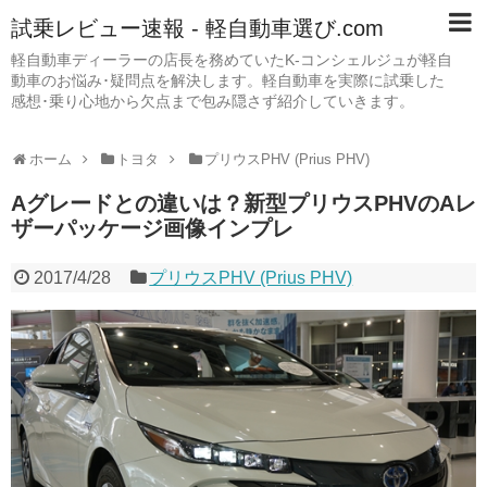
試乗レビュー速報 - 軽自動車選び.com
軽自動車ディーラーの店長を務めていたK-コンシェルジュが軽自
動車のお悩み･疑問点を解決します。軽自動車を実際に試乗した
感想･乗り心地から欠点まで包み隠さず紹介していきます。
ホーム
トヨタ
プリウスPHV (Prius PHV)
Aグレードとの違いは？新型プリウスPHVのAレ
ザーパッケージ画像インプレ
2017/4/28
プリウスPHV (Prius PHV)