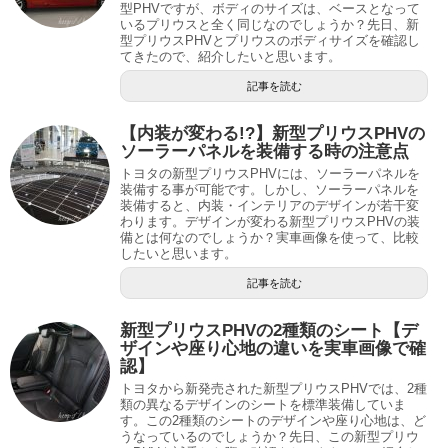
型PHVですが、ボディのサイズは、ベースとなって
いるプリウスと全く同じなのでしょうか？先日、新
型プリウスPHVとプリウスのボディサイズを確認し
てきたので、紹介したいと思います。
記事を読む
【内装が変わる!?】新型プリウスPHVの
ソーラーパネルを装備する時の注意点
トヨタの新型プリウスPHVには、ソーラーパネルを
装備する事が可能です。しかし、ソーラーパネルを
装備すると、内装・インテリアのデザインが若干変
わります。デザインが変わる新型プリウスPHVの装
備とは何なのでしょうか？実車画像を使って、比較
したいと思います。
記事を読む
新型プリウスPHVの2種類のシート【デ
ザインや座り心地の違いを実車画像で確
認】
トヨタから新発売された新型プリウスPHVでは、2種
類の異なるデザインのシートを標準装備していま
す。この2種類のシートのデザインや座り心地は、ど
うなっているのでしょうか？先日、この新型プリウ