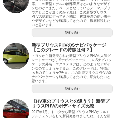
席。この新型モデルの後部座席はどのようなデザイ
ンなのか？また、ベースとなっているノーマルプリ
ウスとどこが違うのか？先日、この新型プリウス
PHVの試乗に行ってきた際に、後部座席の使い勝手
やデザインなどを確認してきたので、徹底解説した
いと思います。
記事を読む
新型プリウスPHVのSナビパッケージ
【このグレードの特徴は何？】
トヨタから新発売された新型プリウスPHVの人気グ
レードの一つが、Sナビパッケージ。このSナビパッ
ケージの外装・エクステリアは、どのようなデザイ
ンなのでしょうか？また、このグレードは、特徴が
あるのでしょうか?先日、この新型プリウスPHVのS
ナビパッケージを確認してきたので、紹介したいと
思います。
記事を読む
【HV車のプリウスとの違う？】新型プ
リウスPHVのボディサイズ比較
2017年1月、トヨタから新型プリウスPHVがフルモ
デルチェンジをして新発売されましたね。そんな新