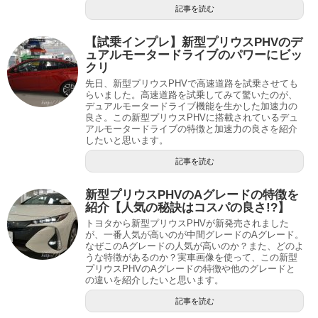
記事を読む
【試乗インプレ】新型プリウスPHVのデ
ュアルモータードライブのパワーにビッ
クリ
先日、新型プリウスPHVで高速道路を試乗させても
らいました。高速道路を試乗してみて驚いたのが、
デュアルモータードライブ機能を生かした加速力の
良さ。この新型プリウスPHVに搭載されているデュ
アルモータードライブの特徴と加速力の良さを紹介
したいと思います。
記事を読む
新型プリウスPHVのAグレードの特徴を
紹介【人気の秘訣はコスパの良さ!?】
トヨタから新型プリウスPHVが新発売されました
が、一番人気が高いのが中間グレードのAグレード。
なぜこのAグレードの人気が高いのか？また、どのよ
うな特徴があるのか？実車画像を使って、この新型
プリウスPHVのAグレードの特徴や他のグレードと
の違いを紹介したいと思います。
記事を読む