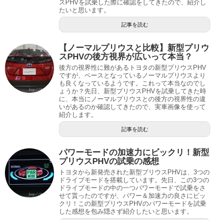
スPHVを試乗した際に確認をしてきたので、紹介し
たいと思います。
記事を読む
【ノーマルプリウスと比較】新型プリウ
スPHVの後方視界が広いって本当？
後方の視界性に難があるトヨタの新型プリウスPHV
ですが、ベースとなっているノーマルプリウスより
も良くなっているようです。これって本当なのでし
ょうか？先日、新型プリウスPHVを試乗してきた時
に、本当にノーマルプリウスとの後方の視界性の違
いがあるのか確認してきたので、実車画像を使って
紹介します。
記事を読む
パワーモードの加速力にビックリ！新型
プリウスPHVの試乗の感想
トヨタから新発売された新型プリウスPHVは、3つの
ドライブモードを搭載しています。先日、この3つの
ドライブモードの中の一つパワーモードで試乗をさ
せて貰ったのですが、パワー＆加速力の良さにビッ
クリ！この新型プリウスPHVのパワーモードを試乗
した感想を包み隠さず紹介したいと思います。