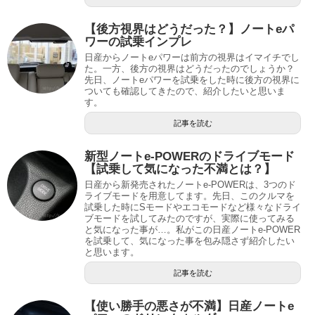
【後方視界はどうだった？】ノートeパ
ワーの試乗インプレ
日産からノートeパワーは前方の視界はイマイチでし
た。一方、後方の視界はどうだったのでしょうか？
先日、ノートeパワーを試乗をした時に後方の視界に
ついても確認してきたので、紹介したいと思いま
す。
記事を読む
新型ノートe-POWERのドライブモード
【試乗して気になった不満とは？】
日産から新発売されたノートe-POWERは、3つのド
ライブモードを用意してます。先日、このクルマを
試乗した時にSモードやエコモードなど様々なドライ
ブモードを試してみたのですが、実際に使ってみる
と気になった事が…。私がこの日産ノートe-POWER
を試乗して、気になった事を包み隠さず紹介したい
と思います。
記事を読む
【使い勝手の悪さが不満】日産ノートe