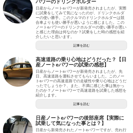
パワーのドリンクホルダー
日産からノートeパワーが新発売されましたが、実際
に試乗をしてみて気になったのが、ドリンクホルダ
ーの使い勝手。このクルマのドリンクホルダーは競
合車よりも使い勝手が悪いように感じました。この
ノートeパワーのドリンクホルダーの使い勝手が悪い
と感じた理由は何なのか？試乗をした時の感想を紹
介したいと思います。
記事を読む
高速道路の乗り心地はどうだった？【日
産ノートeパワーの試乗の感想】
日産からノートeパワーが新発売されましたが、先
日、高速道路を運転させてもらいました。このノー
トeパワーの高速道路での走破性や乗り心地はどうだ
ったでしょうか？、また、不満に感じた事は無かっ
たのか？ノートeパワーで高速道路を試乗した感想を
紹介します。
記事を読む
日産ノートeパワーの後部座席【実際に
試乗して気になった事とは？】
日産から新発売されたノートeパワーですが、売れ行