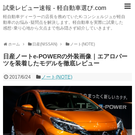
試乗レビュー速報 - 軽自動車選び.com
軽自動車ディーラーの店長を務めていたK-コンシェルジュが軽自
動車のお悩み･疑問点を解決します。軽自動車を実際に試乗した
感想･乗り心地から欠点まで包み隠さず紹介していきます。
ホーム
日産(NISSAN)
ノート(NOTE)
日産ノートe-POWERの外装画像｜エアロパー
ツを装着したモデルを徹底レビュー
2017/6/24
ノート(NOTE)