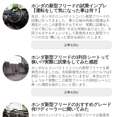
ホンダの新型フリードの試乗インプレ
【運転をして気になった事は何？】
先日、ホンダのコンパクトミニバン新型フリードの
試乗に行ってきました。乗り心地や内装の質感は大
満足だったこの新型モデルですが、実際に試乗をし
てみて気になった部分･欠点も何個かありました。今
回フルモデルチェンジをして新発売された新型フリ
ードの欠点･機になった部分を紹介いたします。
記事を読む
ホンダ新型フリードの3列目シートって
狭い!?実際に試乗をしてみた感想
ホンダからコンパクトミニバンの新型フリードを新
発売されましたね。今回新発売されたこのクルマは3
列目シートが狭いと言われていますが、本当なので
しょうか？実際にこの新型フリードの3列目シートに
座った感想を紹介したいと思います。
記事を読む
ホンダ新型フリードのおすすめグレード
何!?ディーラーに聞いてみた
ホンダのコンパクトミニバン新型フリードが新発売