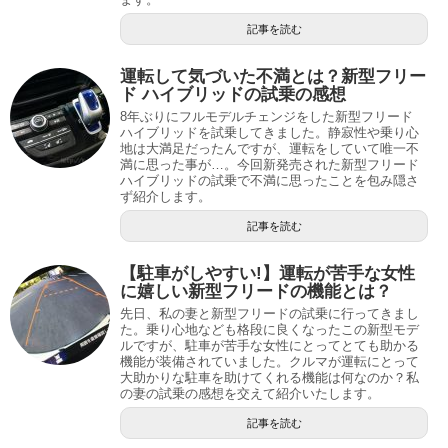
記事を読む
運転して気づいた不満とは？新型フリー
ド ハイブリッドの試乗の感想
8年ぶりにフルモデルチェンジをした新型フリード
ハイブリッドを試乗してきました。静寂性や乗り心
地は大満足だったんですが、運転をしていて唯一不
満に思った事が…。今回新発売された新型フリード
ハイブリッドの試乗で不満に思ったことを包み隠さ
ず紹介します。
記事を読む
【駐車がしやすい!】運転が苦手な女性
に嬉しい新型フリードの機能とは？
先日、私の妻と新型フリードの試乗に行ってきまし
た。乗り心地なども格段に良くなったこの新型モデ
ルですが、駐車が苦手な女性にとってとても助かる
機能が装備されていました。クルマが運転にとって
大助かりな駐車を助けてくれる機能は何なのか？私
の妻の試乗の感想を交えて紹介いたします。
記事を読む