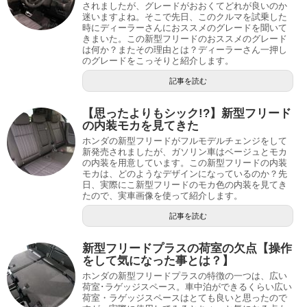
されましたが、グレードがおおくてどれが良いのか
迷いますよね。そこで先日、このクルマを試乗した
時にディーラーさんにおススメのグレードを聞いて
きまいた。この新型フリードのおススメのグレード
は何か？またその理由とは？ディーラーさん一押し
のグレードをこっそりと紹介します。
記事を読む
【思ったよりもシック!?】新型フリード
の内装モカを見てきた
ホンダの新型フリードがフルモデルチェンジをして
新発売されましたが、ガソリン車はベージュとモカ
の内装を用意しています。この新型フリードの内装
モカは、どのようなデザインになっているのか？先
日、実際にこ新型フリードのモカ色の内装を見てき
たので、実車画像を使って紹介します。
記事を読む
新型フリードプラスの荷室の欠点【操作
をして気になった事とは？】
ホンダの新型フリードプラスの特徴の一つは、広い
荷室･ラゲッジスペース。車中泊ができるくらい広い
荷室・ラゲッジスペースはとても良いと思ったので