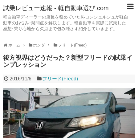
試乗レビュー速報 - 軽自動車選び.com
軽自動車ディーラーの店長を務めていたK-コンシェルジュが軽自
動車のお悩み･疑問点を解決します。軽自動車を実際に試乗した
感想･乗り心地から欠点まで包み隠さず紹介していきます。
ホーム
ホンダ
フリード(Freed)
後方視界はどうだった？新型フリードの試乗イ
ンプレッション
2016/11/6
フリード(Freed)