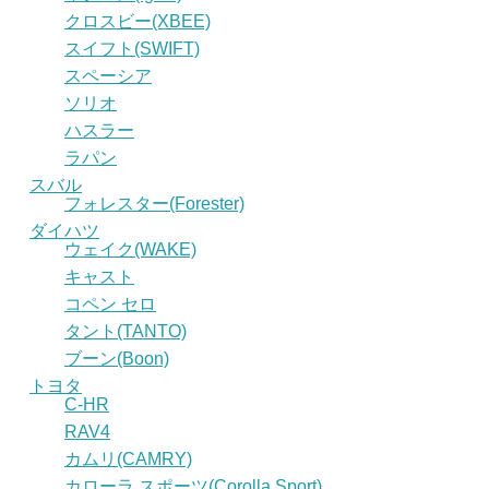
クロスビー(XBEE)
スイフト(SWIFT)
スペーシア
ソリオ
ハスラー
ラパン
スバル
フォレスター(Forester)
ダイハツ
ウェイク(WAKE)
キャスト
コペン セロ
タント(TANTO)
ブーン(Boon)
トヨタ
C-HR
RAV4
カムリ(CAMRY)
カローラ スポーツ(Corolla Sport)