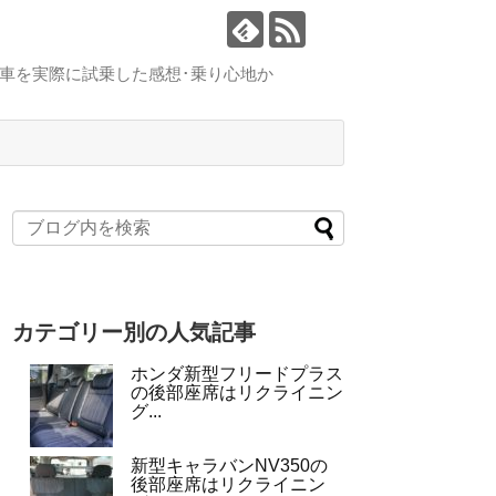
車を実際に試乗した感想･乗り心地か
カテゴリー別の人気記事
ホンダ新型フリードプラス
の後部座席はリクライニン
グ...
新型キャラバンNV350の
後部座席はリクライニン