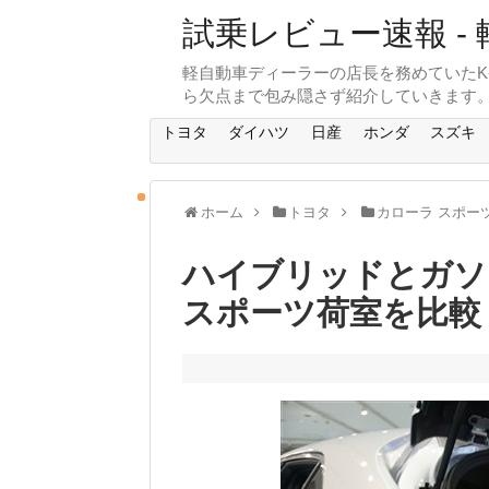
試乗レビュー速報 - 
軽自動車ディーラーの店長を務めていたK
ら欠点まで包み隠さず紹介していきます
トヨタ
ダイハツ
日産
ホンダ
スズキ
ホーム
トヨタ
カローラ スポーツ(Co
ハイブリッドとガソ
スポーツ荷室を比較