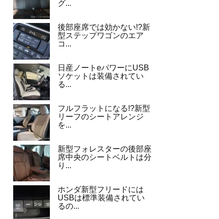
グ...
後部座席では効かない!?新
型ステップワゴンのエア
コ...
日産ノートeパワーにUSB
ソケットは装備されてい
る...
フルフラットになる!?新型
リーフのシートアレンジ
を...
新型フォレスターの後部座
席中央のシートベルトは分
り...
ホンダ新型フリードには
USBは標準装備されてい
るの...