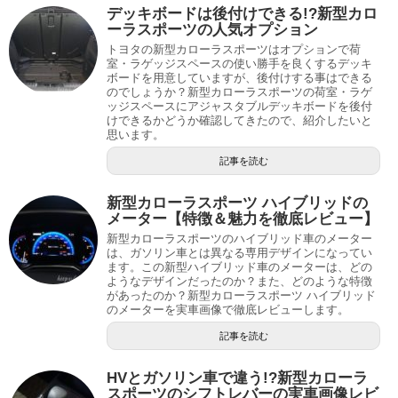
デッキボードは後付けできる!?新型カロ
ーラスポーツの人気オプション
トヨタの新型カローラスポーツはオプションで荷
室・ラゲッジスペースの使い勝手を良くするデッキ
ボードを用意していますが、後付けする事はできる
のでしょうか？新型カローラスポーツの荷室・ラゲ
ッジスペースにアジャスタブルデッキボードを後付
けできるかどうか確認してきたので、紹介したいと
思います。
記事を読む
新型カローラスポーツ ハイブリッドの
メーター【特徴＆魅力を徹底レビュー】
新型カローラスポーツのハイブリッド車のメーター
は、ガソリン車とは異なる専用デザインになってい
ます。この新型ハイブリッド車のメーターは、どの
ようなデザインだったのか？また、どのような特徴
があったのか？新型カローラスポーツ ハイブリッド
のメーターを実車画像で徹底レビューします。
記事を読む
HVとガソリン車で違う!?新型カローラ
スポーツのシフトレバーの実車画像レビ