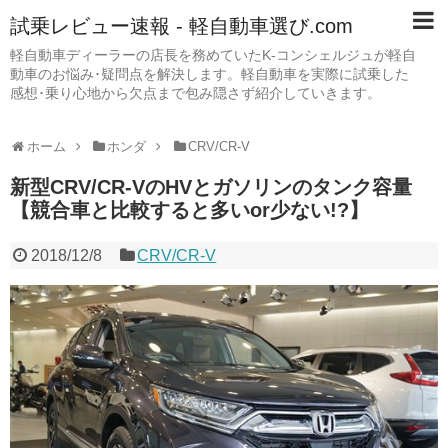
試乗レビュー速報 - 軽自動車選び.com
軽自動車ディーラーの店長を務めていたK-コンシェルジュが軽自
動車のお悩み･疑問点を解決します。軽自動車を実際に試乗した
感想･乗り心地から欠点まで包み隠さず紹介していきます。
ホーム
ホンダ
CRV/CR-V
新型CRV/CR-VのHVとガソリンのタンク容量
【競合車と比較すると多いor少ない!?】
2018/12/8
CRV/CR-V