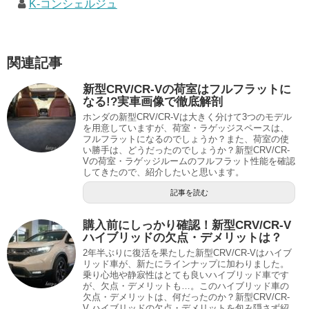
K-コンシェルジュ
関連記事
新型CRV/CR-Vの荷室はフルフラットに
なる!?実車画像で徹底解剖
ホンダの新型CRV/CR-Vは大きく分けて3つのモデル
を用意していますが、荷室・ラゲッジスペースは、
フルフラットになるのでしょうか？また、荷室の使
い勝手は、どうだったのでしょうか？新型CRV/CR-
Vの荷室・ラゲッジルームのフルフラット性能を確認
してきたので、紹介したいと思います。
記事を読む
購入前にしっかり確認！新型CRV/CR-V
ハイブリッドの欠点・デメリットは？
2年半ぶりに復活を果たした新型CRV/CR-Vはハイブ
リッド車が、新たにラインナップに加わりました。
乗り心地や静寂性はとても良いハイブリッド車です
が、欠点・デメリットも…。このハイブリッド車の
欠点・デメリットは、何だったのか？新型CRV/CR-
V ハイブリッドの欠点・デメリットを包み隠さず紹