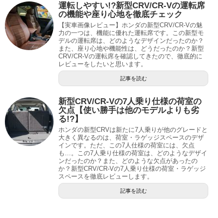
運転しやすい!?新型CRV/CR-Vの運転席
の機能や座り心地を徹底チェック
【実車画像レビュー】ホンダの新型CRV/CR-Vの魅
力の一つは、機能に優れた運転席です。この新型モ
デルの運転席は、どのようなデザインだったのか？
また、座り心地や機能性は、どうだったのか？新型
CRV/CR-Vの運転席を確認してきたので、徹底的に
レビューをしたいと思います。
記事を読む
新型CRV/CR-Vの7人乗り仕様の荷室の
欠点【使い勝手は他のモデルよりも劣
る!?】
ホンダの新型CRVは新たに7人乗りが他のグレードと
大きく異なるのは、荷室・ラゲッジスペースのデザ
インです。ただ、この7人仕様の荷室には、欠点
も…。この7人乗り仕様の荷室は、どのようなデザイ
ンだったのか？また、どのような欠点があったの
か？新型CRV/CR-Vの7人乗り仕様の荷室・ラゲッジ
スペースを徹底レビューします。
記事を読む