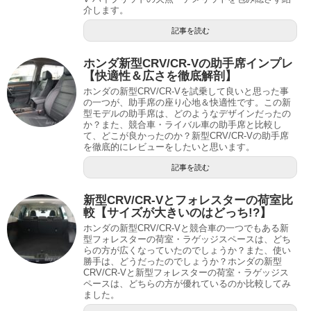
介します。
記事を読む
ホンダ新型CRV/CR-Vの助手席インプレ
【快適性＆広さを徹底解剖】
ホンダの新型CRV/CR-Vを試乗して良いと思った事
の一つが、助手席の座り心地＆快適性です。この新
型モデルの助手席は、どのようなデザインだったの
か？また、競合車・ライバル車の助手席と比較し
て、どこが良かったのか？新型CRV/CR-Vの助手席
を徹底的にレビューをしたいと思います。
記事を読む
新型CRV/CR-Vとフォレスターの荷室比
較【サイズが大きいのはどっち!?】
ホンダの新型CRV/CR-Vと競合車の一つでもある新
型フォレスターの荷室・ラゲッジスペースは、どち
らの方が広くなっていたのでしょうか？また、使い
勝手は、どうだったのでしょうか？ホンダの新型
CRV/CR-Vと新型フォレスターの荷室・ラゲッジス
ペースは、どちらの方が優れているのか比較してみ
ました。