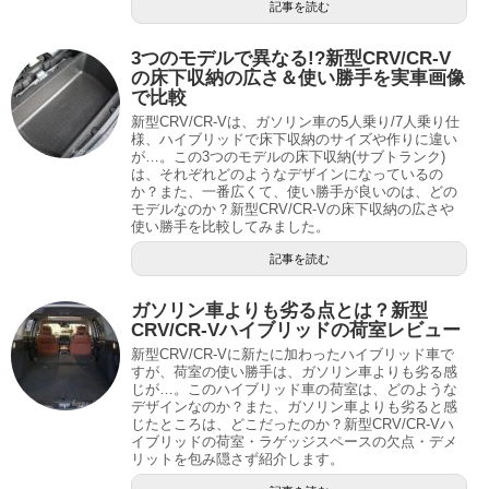
記事を読む
3つのモデルで異なる!?新型CRV/CR-V
の床下収納の広さ＆使い勝手を実車画像
で比較
新型CRV/CR-Vは、ガソリン車の5人乗り/7人乗り仕
様、ハイブリッドで床下収納のサイズや作りに違い
が…。この3つのモデルの床下収納(サブトランク)
は、それぞれどのようなデザインになっているの
か？また、一番広くて、使い勝手が良いのは、どの
モデルなのか？新型CRV/CR-Vの床下収納の広さや
使い勝手を比較してみました。
記事を読む
ガソリン車よりも劣る点とは？新型
CRV/CR-Vハイブリッドの荷室レビュー
新型CRV/CR-Vに新たに加わったハイブリッド車で
すが、荷室の使い勝手は、ガソリン車よりも劣る感
じが…。このハイブリッド車の荷室は、どのような
デザインなのか？また、ガソリン車よりも劣ると感
じたところは、どこだったのか？新型CRV/CR-Vハ
イブリッドの荷室・ラゲッジスペースの欠点・デメ
リットを包み隠さず紹介します。