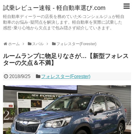
試乗レビュー速報 - 軽自動車選び.com
軽自動車ディーラーの店長を務めていたK-コンシェルジュが軽自
動車のお悩み･疑問点を解決します。軽自動車を実際に試乗した
感想･乗り心地から欠点まで包み隠さず紹介していきます。
ホーム
スバル
フォレスター(Forester)
ルームランプに物足りなさが…【新型フォレス
ターの欠点＆不満】
2018/9/25
フォレスター(Forester)