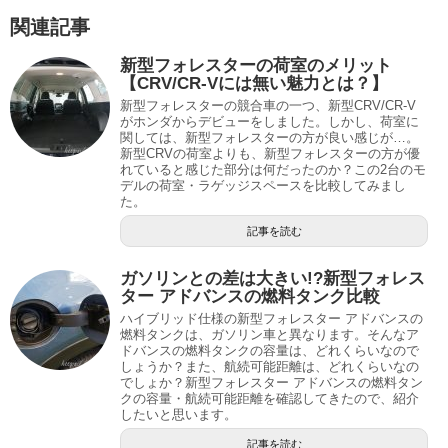
関連記事
新型フォレスターの荷室のメリット
【CRV/CR-Vには無い魅力とは？】
新型フォレスターの競合車の一つ、新型CRV/CR-V
がホンダからデビューをしました。しかし、荷室に
関しては、新型フォレスターの方が良い感じが…。
新型CRVの荷室よりも、新型フォレスターの方が優
れていると感じた部分は何だったのか？この2台のモ
デルの荷室・ラゲッジスペースを比較してみまし
た。
記事を読む
ガソリンとの差は大きい!?新型フォレス
ター アドバンスの燃料タンク比較
ハイブリッド仕様の新型フォレスター アドバンスの
燃料タンクは、ガソリン車と異なります。そんなア
ドバンスの燃料タンクの容量は、どれくらいなので
しょうか？また、航続可能距離は、どれくらいなの
でしょか？新型フォレスター アドバンスの燃料タン
クの容量・航続可能距離を確認してきたので、紹介
したいと思います。
記事を読む