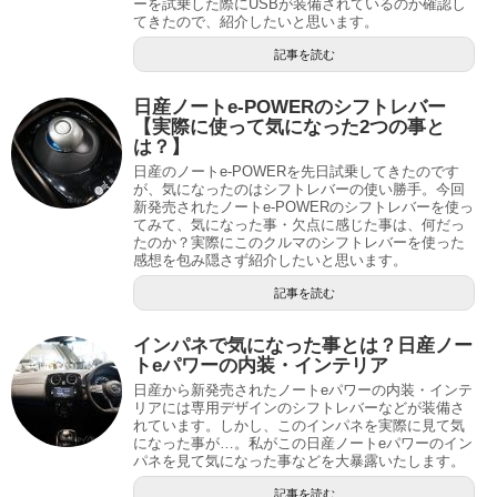
ーを試乗した際にUSBが装備されているのか確認し
てきたので、紹介したいと思います。
記事を読む
日産ノートe-POWERのシフトレバー
【実際に使って気になった2つの事と
は？】
日産のノートe-POWERを先日試乗してきたのです
が、気になったのはシフトレバーの使い勝手。今回
新発売されたノートe-POWERのシフトレバーを使っ
てみて、気になった事・欠点に感じた事は、何だっ
たのか？実際にこのクルマのシフトレバーを使った
感想を包み隠さず紹介したいと思います。
記事を読む
インパネで気になった事とは？日産ノー
トeパワーの内装・インテリア
日産から新発売されたノートeパワーの内装・インテ
リアには専用デザインのシフトレバーなどが装備さ
れています。しかし、このインパネを実際に見て気
になった事が…。私がこの日産ノートeパワーのイン
パネを見て気になった事などを大暴露いたします。
記事を読む