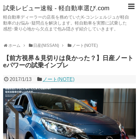
試乗レビュー速報 - 軽自動車選び.com
軽自動車ディーラーの店長を務めていたK-コンシェルジュが軽自
動車のお悩み･疑問点を解決します。軽自動車を実際に試乗した
感想･乗り心地から欠点まで包み隠さず紹介していきます。
ホーム
日産(NISSAN)
ノート(NOTE)
【前方視界＆見切りは良かった？】日産ノート
eパワーの試乗インプレ
2017/1/13
ノート(NOTE)