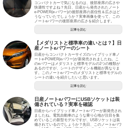
コンパクトカーで気になるのは、後部座席の広さや
快適性ですよね？先日、日産から発売されたノート
e-POWER(e-パワー)の後部座席の居住性＆広さはど
うなっていたでしょうか？実車画像を使って、この
ノートeパワーの後部座席の広さを紹介します。
記事を読む
【メダリストと標準車の違いとは？】日
産ノートeパワーのシート
日産からコンパクトカーサイズのハイブリッド車ノ
ートe-POWER(eパワー)が新発売されましたね。こ
のeパワーはメダリストと標準モデルの2つの種類が
あるのですが、シートのデザイン＆機能が異なりま
す。このノートeパワーのメダリストと標準モデルの
シートの違いを紹介したいと思います。
記事を読む
日産ノートeパワーにUSBソケットは装
備されている？実車を確認
日産からハイブリッド車ノートeパワーが新発売され
ましたね。電気自動車のような乗り心地が注目を集
めているこの新型モデルですが、USBソケットは装
備されているのでしょうか？先日、このノートeパワ