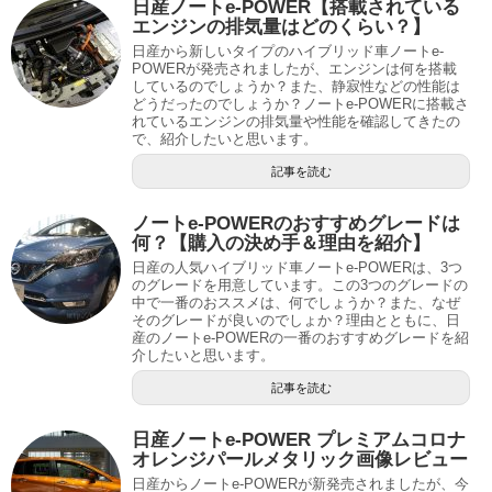
日産ノートe-POWER【搭載されている
エンジンの排気量はどのくらい？】
日産から新しいタイプのハイブリッド車ノートe-
POWERが発売されましたが、エンジンは何を搭載
しているのでしょうか？また、静寂性などの性能は
どうだったのでしょうか？ノートe-POWERに搭載さ
れているエンジンの排気量や性能を確認してきたの
で、紹介したいと思います。
記事を読む
ノートe-POWERのおすすめグレードは
何？【購入の決め手＆理由を紹介】
日産の人気ハイブリッド車ノートe-POWERは、3つ
のグレードを用意しています。この3つのグレードの
中で一番のおススメは、何でしょうか？また、なぜ
そのグレードが良いのでしょか？理由とともに、日
産のノートe-POWERの一番のおすすめグレードを紹
介したいと思います。
記事を読む
日産ノートe-POWER プレミアムコロナ
オレンジパールメタリック画像レビュー
日産からノートe-POWERが新発売されましたが、今