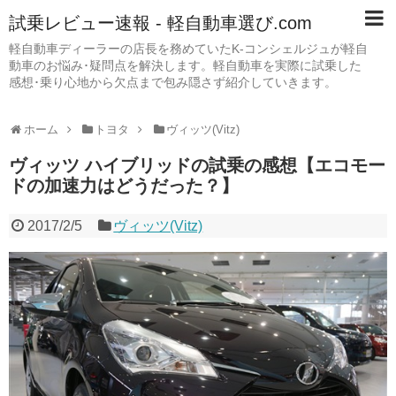
試乗レビュー速報 - 軽自動車選び.com
軽自動車ディーラーの店長を務めていたK-コンシェルジュが軽自
動車のお悩み･疑問点を解決します。軽自動車を実際に試乗した
感想･乗り心地から欠点まで包み隠さず紹介していきます。
ホーム
トヨタ
ヴィッツ(Vitz)
ヴィッツ ハイブリッドの試乗の感想【エコモー
ドの加速力はどうだった？】
2017/2/5
ヴィッツ(Vitz)