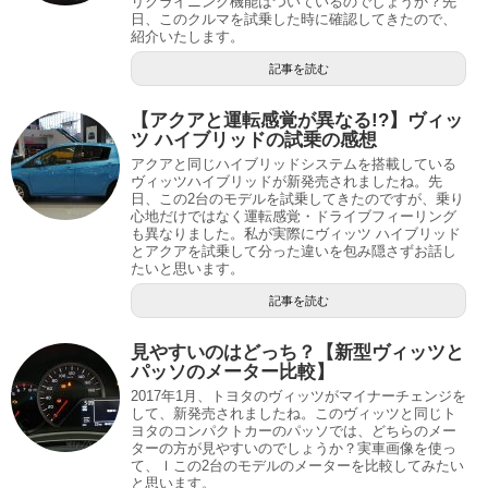
リクライニング機能はついているのでしょうか？先
日、このクルマを試乗した時に確認してきたので、
紹介いたします。
記事を読む
【アクアと運転感覚が異なる!?】ヴィッ
ツ ハイブリッドの試乗の感想
アクアと同じハイブリッドシステムを搭載している
ヴィッツハイブリッドが新発売されましたね。先
日、この2台のモデルを試乗してきたのですが、乗り
心地だけではなく運転感覚・ドライブフィーリング
も異なりました。私が実際にヴィッツ ハイブリッド
とアクアを試乗して分った違いを包み隠さずお話し
たいと思います。
記事を読む
見やすいのはどっち？【新型ヴィッツと
パッソのメーター比較】
2017年1月、トヨタのヴィッツがマイナーチェンジを
して、新発売されましたね。このヴィッツと同じト
ヨタのコンパクトカーのパッソでは、どちらのメー
ターの方が見やすいのでしょうか？実車画像を使っ
て、ｌこの2台のモデルのメーターを比較してみたい
と思います。