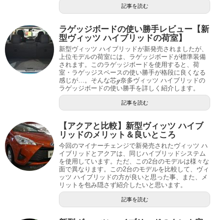
記事を読む
ラゲッジボードの使い勝手レビュー【新
型ヴィッツ ハイブリッドの荷室】
新型ヴィッツ ハイブリッドが新発売されましたが、
上位モデルの荷室には、ラゲッジボードが標準装備
されます。このラゲッジボードを使用すると、荷
室・ラゲッジスペースの使い勝手が格段に良くなる
感じが…。そんな芯ℊ奈多ヴィッツ ハイブリッドの
ラゲッジボードの使い勝手を詳しく紹介します。
記事を読む
【アクアと比較】新型ヴィッツ ハイブ
リッドのメリット＆良いところ
今回のマイナーチェンジで新発売されたヴィッツ ハ
イブリッドとアクアは、同じハイブリッドシステム
を使用しています。ただ、この2台のモデルは様々な
面で異なります。この2台のモデルを比較して、ヴィ
ッツ ハイブリッドの方が良いと思った事、また、メ
リットを包み隠さず紹介したいと思います。
記事を読む