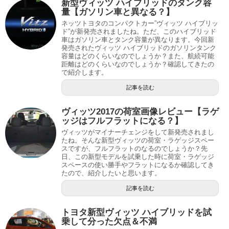
新型ヴィッツ ハイブリッドのタンク容
量【ガソリン車と異なる？】
ネッツトヨタのコンパクトカー”ヴィッツ ハイブリッ
ド”が新発売されましたね。ただ、このハイブリッド
車はガソリン車とタンク容量が異なります。今回新
発売されたヴィッツ ハイブリッドのガソリンタンク
容量はどのくらいなのでしょうか？また、航続可能
距離はどのくらいなのでしょうか？確認してきたの
で紹介します。
記事を読む
ヴィッツ2017の荷室画像レビュー【ラゲ
ッジはフルフラットになる？】
ヴィッツがマイナーチェンジをして新発売されまし
たね。そんな新型ヴィッツの荷室・ラゲッジスペー
スですが、フルフラットのなるのでしょうか？先
日、この新型モデルを試乗した時に荷室・ラゲッジ
スペースの使い勝手やフラットになるか確認してき
たので、紹介したいと思います。
記事を読む
トヨタ新型ヴィッツ ハイブリッドを試
乗して分った欠点＆不満