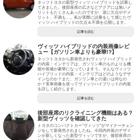
ネッツトヨタの新型ヴィッツ ハイブリッドを試乗し
てきました。後部座席の広さなどアクアには無いメ
リットもたくさんあったのですが、逆に欠点やデメ
リット、不満も…。私が実際に試乗をして感じたヴ
ィッツ ハイブリッドの欠点＆不満を公開します。
記事を読む
ヴィッツ ハイブリッドの内装画像レビ
ュー【ガソリン車よりも豪華!?】
ネッツトヨタから新発売されヴィッツ ハイブリッド
の内装・インテリアは、ガソリン車のものよりも機
能や装備が豪華になっていますう。そんなヴィッツ
ハイブリッドの内装・インテリアはどのようなデザ
インなのか？また、ガソリン車との違いは何なの
か？実車画像を使ってヴィッツハイブリッドの内装
を詳しく紹介します。
記事を読む
後部座席のリクライニング機能はある？
新型ヴィッツを確認してきた
トヨタのコンパクトカー”ヴィッツ"がマイナーチェン
ジをして新発売されましたね。今回内外装のデザイ
ンが新しくなった新型ヴィッツですが、後部座席の