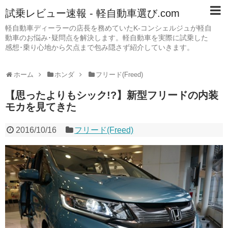
試乗レビュー速報 - 軽自動車選び.com
軽自動車ディーラーの店長を務めていたK-コンシェルジュが軽自
動車のお悩み･疑問点を解決します。軽自動車を実際に試乗した
感想･乗り心地から欠点まで包み隠さず紹介していきます。
ホーム
ホンダ
フリード(Freed)
【思ったよりもシック!?】新型フリードの内装
モカを見てきた
2016/10/16
フリード(Freed)