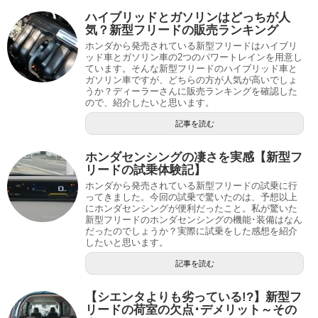
ハイブリッドとガソリンはどっちが人
気？新型フリードの販売ランキング
ホンダから発売されている新型フリードはハイブリ
ッド車とガソリン車の2つのパワートレインを用意し
ています。そんな新型フリードのハイブリッド車と
ガソリン車ですが、どちらの方が人気が高いでしょ
うか？ディーラーさんに販売ランキングを確認した
ので、紹介したいと思います。
記事を読む
ホンダセンシングの凄さを実感【新型フ
リードの試乗体験記】
ホンダから発売されている新型フリードの試乗に行
ってきました。今回の試乗で驚いたのは、予想以上
にホンダセンシングが便利だったこと。私が驚いた
新型フリードのホンダセンシングの機能･装備はなん
だったのでしょうか？実際に試乗をした感想を紹介
したいと思います。
記事を読む
【シエンタよりも劣っている!?】新型フ
リードの荷室の欠点･デメリット～その