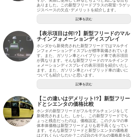
すが、実際に使用してみるとちょっと気になる点も
ありました。この新型フリードプラスの荷室･ラゲッ
ジスペースの欠点･デメリットを紹介します。
記事を読む
【表示項目は何!?】新型フリードのマル
チインフォメーションディスプレイ
ホンダから新発売された新型フリードではマルチイ
ンフォメーションディスプレが標準装備されていま
す。また、ガソリン車とハイブリッド車で表示項目
が異なります。そんな新型フリードのマルチインフ
ォメーションディスプレイの表示項目を紹介いたし
ます。また、ガソリン車とハイブリッド車の違いに
ついても紹介したいと思います。
記事を読む
【この違いはデメリット!?】新型フリー
ドとシエンタの価格比較
ホンダの新型フリードがフルモデルチェンジをして
新発売されました。しかし、この新型フリードでち
ょっと残念だったのは、価格設定。このクルマの車
体本体価格は新型フリードよりも若干高くなってい
ます。そんな新型フリードと新型シエンタの価格差
はどれくらいなのか？この2台のモデルの価格差を比