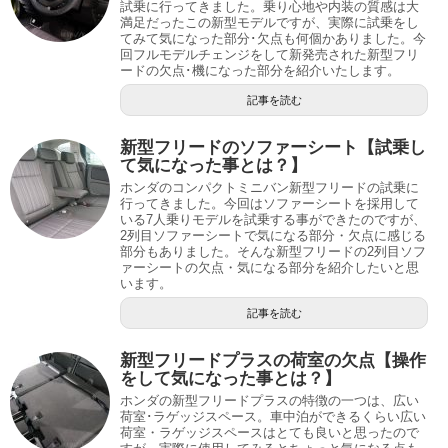
試乗に行ってきました。乗り心地や内装の質感は大
満足だったこの新型モデルですが、実際に試乗をし
てみて気になった部分･欠点も何個かありました。今
回フルモデルチェンジをして新発売された新型フリ
ードの欠点･機になった部分を紹介いたします。
記事を読む
新型フリードのソファーシート【試乗し
て気になった事とは？】
ホンダのコンパクトミニバン新型フリードの試乗に
行ってきました。今回はソファーシートを採用して
いる7人乗りモデルを試乗する事ができたのですが、
2列目ソファーシートで気になる部分・欠点に感じる
部分もありました。そんな新型フリードの2列目ソフ
ァーシートの欠点・気になる部分を紹介したいと思
います。
記事を読む
新型フリードプラスの荷室の欠点【操作
をして気になった事とは？】
ホンダの新型フリードプラスの特徴の一つは、広い
荷室･ラゲッジスペース。車中泊ができるくらい広い
荷室・ラゲッジスペースはとても良いと思ったので