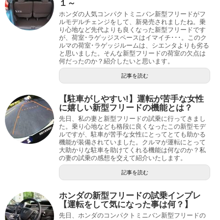
１～
ホンダの人気コンパクトミニバン新型フリードがフ
ルモデルチェンジをして、新発売されましたね。乗
り心地など先代よりも良くなった新型フリードです
が、荷室･ラゲッジスペースはイマイチ･･･。このク
ルマの荷室･ラゲッジルームは、シエンタよりも劣る
と思いました。そんな新型フリードの荷室の欠点は
何だったのか？紹介したいと思います。
記事を読む
【駐車がしやすい!】運転が苦手な女性
に嬉しい新型フリードの機能とは？
先日、私の妻と新型フリードの試乗に行ってきまし
た。乗り心地なども格段に良くなったこの新型モデ
ルですが、駐車が苦手な女性にとってとても助かる
機能が装備されていました。クルマが運転にとって
大助かりな駐車を助けてくれる機能は何なのか？私
の妻の試乗の感想を交えて紹介いたします。
記事を読む
ホンダの新型フリードの試乗インプレ
【運転をして気になった事は何？】
先日、ホンダのコンパクトミニバン新型フリードの