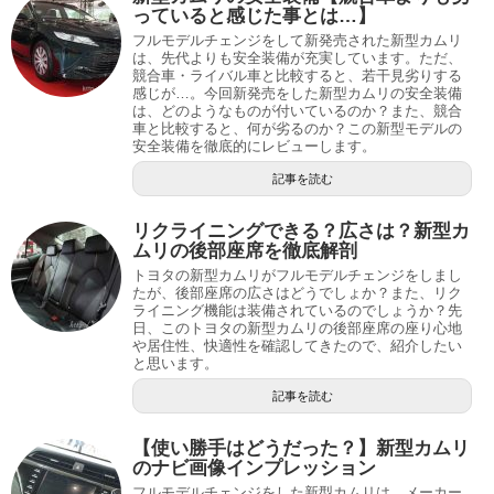
っていると感じた事とは…】
フルモデルチェンジをして新発売された新型カムリ
は、先代よりも安全装備が充実しています。ただ、
競合車・ライバル車と比較すると、若干見劣りする
感じが…。今回新発売をした新型カムリの安全装備
は、どのようなものが付いているのか？また、競合
車と比較すると、何が劣るのか？この新型モデルの
安全装備を徹底的にレビューします。
記事を読む
リクライニングできる？広さは？新型カ
ムリの後部座席を徹底解剖
トヨタの新型カムリがフルモデルチェンジをしまし
たが、後部座席の広さはどうでしょか？また、リク
ライニング機能は装備されているのでしょうか？先
日、このトヨタの新型カムリの後部座席の座り心地
や居住性、快適性を確認してきたので、紹介したい
と思います。
記事を読む
【使い勝手はどうだった？】新型カムリ
のナビ画像インプレッション
フルモデルチェンジをした新型カムリは、メーカー