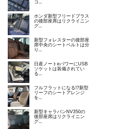
コ...
ホンダ新型フリードプラス
の後部座席はリクライニン
グ...
新型フォレスターの後部座
席中央のシートベルトは分
り...
日産ノートeパワーにUSB
ソケットは装備されてい
る...
フルフラットになる!?新型
リーフのシートアレンジ
を...
新型キャラバンNV350の
後部座席はリクライニン
グ...