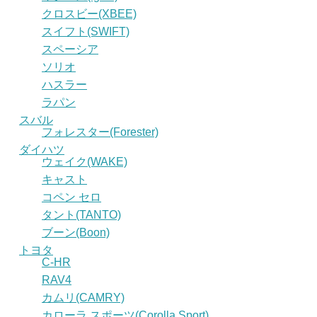
クロスビー(XBEE)
スイフト(SWIFT)
スペーシア
ソリオ
ハスラー
ラパン
スバル
フォレスター(Forester)
ダイハツ
ウェイク(WAKE)
キャスト
コペン セロ
タント(TANTO)
ブーン(Boon)
トヨタ
C-HR
RAV4
カムリ(CAMRY)
カローラ スポーツ(Corolla Sport)