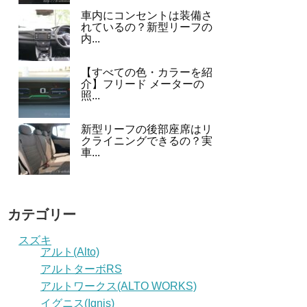
車内にコンセントは装備さ
れているの？新型リーフの
内...
【すべての色・カラーを紹
介】フリード メーターの
照...
新型リーフの後部座席はリ
クライニングできるの？実
車...
カテゴリー
スズキ
アルト(Alto)
アルトターボRS
アルトワークス(ALTO WORKS)
イグニス(Ignis)