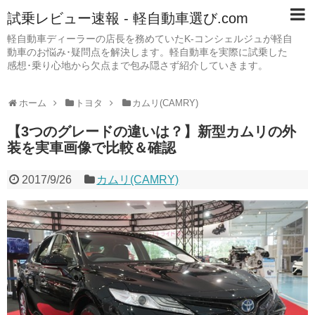
試乗レビュー速報 - 軽自動車選び.com
軽自動車ディーラーの店長を務めていたK-コンシェルジュが軽自
動車のお悩み･疑問点を解決します。軽自動車を実際に試乗した
感想･乗り心地から欠点まで包み隠さず紹介していきます。
ホーム
トヨタ
カムリ(CAMRY)
【3つのグレードの違いは？】新型カムリの外
装を実車画像で比較＆確認
2017/9/26
カムリ(CAMRY)