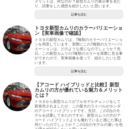
メリットは、何なのか？新型カムリの展示車を見た
り、試乗をした感想を紹介したいと思います。
記事を読む
トヨタ新型カムリのカラーバリエーショ
ン【実車画像で確認】
トヨタの新型カムリは、7種類のカラーバリエーショ
ンを用意しています。実際にこの7種類のカラーバリ
エーションは、どのような感じなのでしょうか？先
日。この新型カムリの7種類のカラーを実際に見る事
ができたので、実車画像を使って、紹介したいと思
います。
記事を読む
【アコード ハイブリッドと比較】新型
カムリの方が優れている魅力＆メリット
とは？
トヨタから新型カムリがフルモデルチェンジをして
新発売されましたが、この最大のライバルがホンダ
のアコード ハイブリッドです。先日、この2台のモ
デルを試乗してきたのですが、新型カムリの方がア
コード ハイブリッドよりも優れていると感じた事は
何だったのでしょうか？この2台のモデルの違いを包