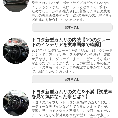
発売されましたが、ボディサイズはどのくらいなの
でしょうか？また、先代モデルとどれくらい変わっ
たのでしょうか？新発売された新型カムリと先代モ
デルの実車画像を使って、2台のモデルのボディサイ
ズの違いを紹介したいと思います。
記事を読む
トヨタ新型カムリの内装【3つのグレー
ドのインテリアを実車画像で確認】
2017年7月にデビューをした新型カムリは、グレード
によって内装・インテリアのデザインや機能、装備
が異なります。グレードによって、どのような違い
があるのでしょうか？先日、この新型モデルの全グ
レードの内装・インテリアを確認する事ができたの
で、紹介したいと思います。
記事を読む
トヨタ新型カムリの欠点＆不満【試乗車
を見て気になった事とは？】
トヨタのハイブリッドセダン車"新型カムリ"はスポ
ーティーなデザインなどとても良いクルマですが、
実際に見てみると欠点＆不満も…。今回フルモデル
チェンジをして新発売された新型モデルの欠点・デ