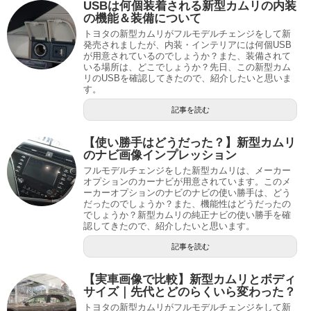
USBは何個装着される新型カムリの内装
の機能＆装備について
トヨタの新型カムリがフルモデルチェンジをして新
発売されましたが、内装・インテリアには何個USB
が用意されているのでしょうか？また、装備されて
いる場所は、どこでしょうか？先日、この新型カム
リのUSBを確認してきたので、紹介したいと思いま
す。
記事を読む
【使い勝手はどうだった？】新型カムリ
のナビ画像インプレッション
フルモデルチェンジをした新型カムリは、メーカー
オプションのカーナビが用意されています。このメ
ーカーオプションのナビのナビの使い勝手は、どう
だったのでしょうか？また、機能性はどうだったの
でしょうか？新型カムリの純正ナビの使い勝手を確
認してきたので、紹介したいと思います。
記事を読む
【実車画像で比較】新型カムリとボディ
サイズ｜先代とどのらくいら変わった？
トヨタの新型カムリがフルモデルチェンジをして新