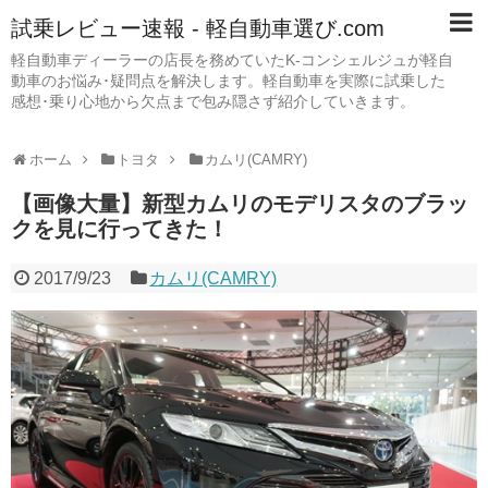
試乗レビュー速報 - 軽自動車選び.com
軽自動車ディーラーの店長を務めていたK-コンシェルジュが軽自
動車のお悩み･疑問点を解決します。軽自動車を実際に試乗した
感想･乗り心地から欠点まで包み隠さず紹介していきます。
ホーム
トヨタ
カムリ(CAMRY)
【画像大量】新型カムリのモデリスタのブラッ
クを見に行ってきた！
2017/9/23
カムリ(CAMRY)