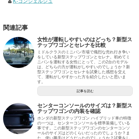
K-コンシェルジュ
関連記事
女性が運転しやすいのはどっち？新型ス
テップワゴンとセレナを比較
ミドルクラスのミニバン市場で熾烈な売れ行き争い
をしている新型ステップワゴンとセレナ。初めてミ
ニバンを運転する女性にとって、この2台のモデル
は、どちらの方が運転がしやすいのでしょうか？新
型ステップワゴンとセレナを試乗した感想を交え
て、運転がしやすかった方を紹介したいと思いま
す。
記事を読む
センターコンソールのサイズは？新型ス
テップワゴンの内装を確認
ホンダの新型ステップワゴン ハイブリッド車の特徴
の一つは、センターコンソールを標準装備している
事です。この新型ステップワゴンのセンターコンソ
ールのサイズはどのくらいだったのでしょうか？ま
た、使い勝手はどうだったのでしょうか？試乗をし