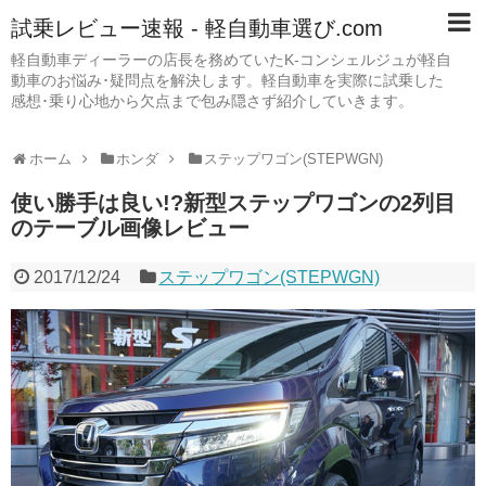
試乗レビュー速報 - 軽自動車選び.com
軽自動車ディーラーの店長を務めていたK-コンシェルジュが軽自
動車のお悩み･疑問点を解決します。軽自動車を実際に試乗した
感想･乗り心地から欠点まで包み隠さず紹介していきます。
ホーム
ホンダ
ステップワゴン(STEPWGN)
使い勝手は良い!?新型ステップワゴンの2列目
のテーブル画像レビュー
2017/12/24
ステップワゴン(STEPWGN)