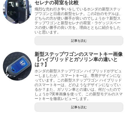
セレナの荷室を比較
熾烈な売れ行き争いをしているホンダの新型ステッ
プワゴンと日産の新型セレナ。この2台のモデルは、
どちらの方が使い勝手が良いのでしょうか？新型ス
テップワゴンと新型セレナの荷室・ラゲッジスペー
スの使い勝手の良い方を、理由とともに紹介をした
いと思います。
記事を読む
新型ステップワゴンのスマートキー画像
【ハイブリッドとガソリン車の違いと
は？】
ホンダの新型ステップワゴン ハイブリッドがデビュ
ーしましたが、スマートキーは、専用デザインにな
っています。この新型ステップワゴン ハイブリッド
のスマートキーは、どのようなデザインになってい
るか？また、ガソリン車との違いは、何だったので
しょうか?実車画像を使って、この新型モデルのスマ
ートキーを徹底レビューします。
記事を読む