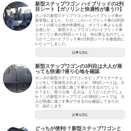
新型ステップワゴン ハイブリッドの2列
目シート【ガソリンと快適性が違う!?】
ホンダの新型ステップワゴンからハイブリッド車が
新登場しました。ただ、このハイブリッド車の2列目
シートの座り心地や快適性は、ガソリン車よりも劣
る感じが…。新型ステップワゴンのハイブリッド車
とガソリン車の2列目シートは、何が異なるのでしょ
うか？このハイブリッド車の2列目シートを徹底的に
レビューしました。
記事を読む
新型ステップワゴンの3列目は大人が座
っても快適!?座り心地を確認
ホンダの新型ステップワゴンがビッグマイナーチェ
ンジをして新発売されましたが、3列目シートは、大
人が座っても快適に過ごす事ができるのでしょう
か？また、座り心地・広さは、どうだったのでしょ
か？この新型ステップワゴンの3列目シートでは、大
人が快適に過ごす事ができるのか確認してきたの
で、紹介します。
記事を読む
どっちが便利!？新型ステップワゴンと