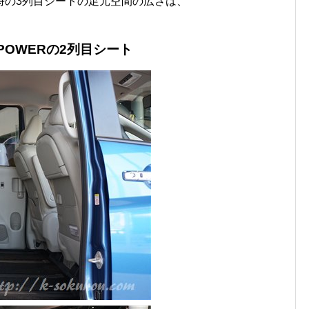
時の3列目シートの足元空間の広さは、
POWERの2列目シート