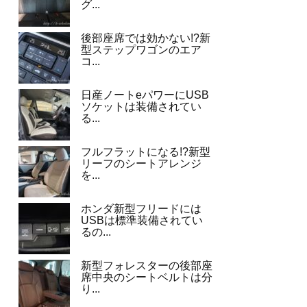
グ...
後部座席では効かない!?新
型ステップワゴンのエア
コ...
日産ノートeパワーにUSB
ソケットは装備されてい
る...
フルフラットになる!?新型
リーフのシートアレンジ
を...
ホンダ新型フリードには
USBは標準装備されてい
るの...
新型フォレスターの後部座
席中央のシートベルトは分
り...