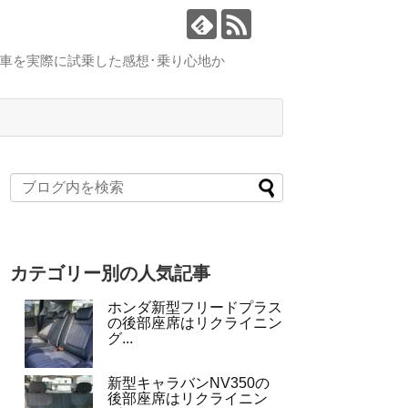
車を実際に試乗した感想･乗り心地か
カテゴリー別の人気記事
ホンダ新型フリードプラス
の後部座席はリクライニン
グ...
新型キャラバンNV350の
後部座席はリクライニン