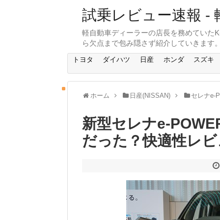
試乗レビュー速報 - 
軽自動車ディーラーの店長を務めていたK
ら欠点まで包み隠さず紹介していきます
トヨタ
ダイハツ
日産
ホンダ
スズキ
ホーム
日産(NISSAN)
セレナe-P
新型セレナe-POW
だった？快適性レビ