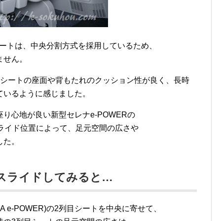
列目シートは、中央分割方式を採用しているため、
ません。
目シートの座面や背もたれのクッション性が良く、長時
ているように感じました。
り心地が良い新型セレナe-POWERの
ライド位置によって、足元空間の広さや
した。
スライドしてみると…
NA e-POWER)の2列目シートを中央に寄せて、