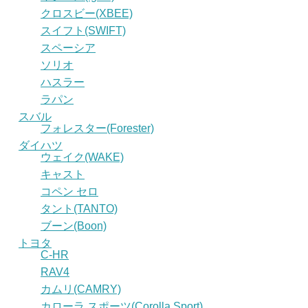
クロスビー(XBEE)
スイフト(SWIFT)
スペーシア
ソリオ
ハスラー
ラパン
スバル
フォレスター(Forester)
ダイハツ
ウェイク(WAKE)
キャスト
コペン セロ
タント(TANTO)
ブーン(Boon)
トヨタ
C-HR
RAV4
カムリ(CAMRY)
カローラ スポーツ(Corolla Sport)