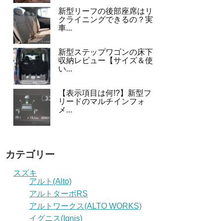
新型リーフの後部座席はリ
クライニングできるの？実
車...
新型ステップワゴンの床下
収納レビュー【サイズ＆使
い...
【表示項目は何!?】新型フ
リードのマルチインフォ
メ...
カテゴリー
スズキ
アルト(Alto)
アルトターボRS
アルトワークス(ALTO WORKS)
イグニス(Ignis)