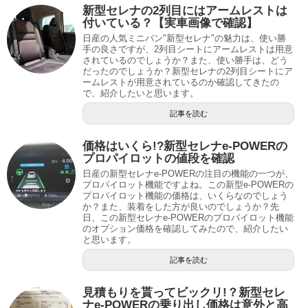
新型セレナの2列目にはアームレストは
付いている？【実車画像で確認】
日産の人気ミニバン"新型セレナ"の魅力は、使い勝
手の良さですが、2列目シートにアームレストは用意
されているのでしょうか？また、使い勝手は、どう
だったのでしょうか？新型セレナの2列目シートにア
ームレストが用意されているのか確認してきたの
で、紹介したいと思います。
記事を読む
価格はいくら!?新型セレナe-POWERの
プロパイロットの値段を確認
日産の新型セレナe-POWERの注目の機能の一つが、
プロパイロット機能ですよね。この新型e-POWERの
プロパイロット機能の価格は、いくらなのでしょう
か？また、装着をした方が良いのでしょうか？先
日、この新型セレナe-POWERのプロパイロット機能
のオプション価格を確認してみたので、紹介したい
と思います。
記事を読む
見積もりを貰ってビックリ!？新型セレ
ナe-POWERの乗り出し価格は意外と高