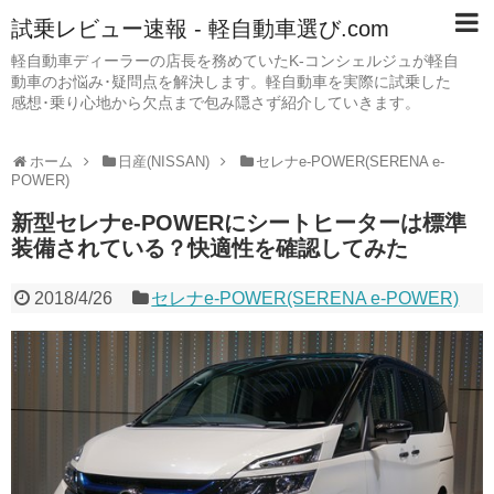
試乗レビュー速報 - 軽自動車選び.com
軽自動車ディーラーの店長を務めていたK-コンシェルジュが軽自
動車のお悩み･疑問点を解決します。軽自動車を実際に試乗した
感想･乗り心地から欠点まで包み隠さず紹介していきます。
ホーム
日産(NISSAN)
セレナe-POWER(SERENA e-
POWER)
新型セレナe-POWERにシートヒーターは標準
装備されている？快適性を確認してみた
2018/4/26
セレナe-POWER(SERENA e-POWER)