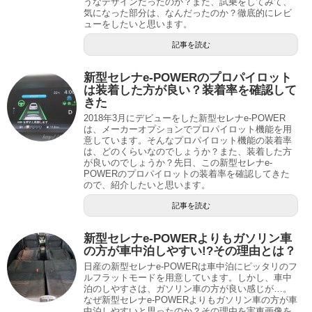
うなデザインだったのか？また、試乗をしてみて、
気になった部分は、なんだったのか？徹底的にレビ
ューをしたいと思います。
記事を読む
新型セレナe-POWERのプロパイロット
は装着した方が良い？装着率を確認して
きた
2018年3月にデビューをした新型セレナe-POWER
は、メーカーオプションでプロパイロット機能を用
意しています。そんなプロパイロット機能の装着率
は、どのくらいなのでしょうか？また、装着した方
が良いのでしょうか？先日、この新型セレナe-
POWERのプロパイロットの装着率を確認してきた
ので、紹介したいと思います。
記事を読む
新型セレナe-POWERよりもガソリン車
の方が車中泊しやすい!?その理由とは？
日産の新型セレナe-POWERは車中泊にピッタリのフ
ルフラットモードを用意しています。しかし、車中
泊のしやすさは、ガソリン車の方が良い感じが…。
なぜ新型セレナe-POWERよりもガソリン車の方が車
中泊しやすいと思ったのか？その理由を実車画像を