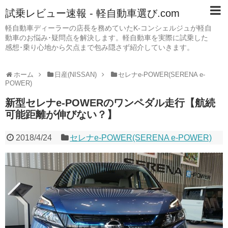
試乗レビュー速報 - 軽自動車選び.com
軽自動車ディーラーの店長を務めていたK-コンシェルジュが軽自
動車のお悩み･疑問点を解決します。軽自動車を実際に試乗した
感想･乗り心地から欠点まで包み隠さず紹介していきます。
ホーム
日産(NISSAN)
セレナe-POWER(SERENA e-
POWER)
新型セレナe-POWERのワンペダル走行【航続
可能距離が伸びない？】
2018/4/24
セレナe-POWER(SERENA e-POWER)