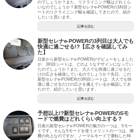
のでしょうか？また、リクライニング幅はどれくら
いなのでしょうか？新型セレナe-POWERの3列目シ
ートのリクライニング幅を確認してきたので、紹介
したいと思います。
記事を読む
新型セレナe-POWERの3列目は大人でも
快適に過ごせる!?【広さを確認してみ
た】
日産から新型セレナe-POWERがデビューをしました
が、3列目シートは、どのようなデザインになってい
たのでしょうか？また、大人でも快適に過ごせるだ
けの広さを確保しているのでしょうか？先日、この
新型セレナe-POWERの3列目シートは、大人でも快
適に過ごせるだけの広さを備えているか確認してき
たので、紹介したいと思います。
記事を読む
予想以上!?新型セレナe-POWERのSモ
ードで燃費はどれくらい向上する？
日産の新型セレナe-POWERの魅力の一つは、Sモー
ドです。そんなSモードを使うメリットの一つは、燃
費の向上なのですが、ノーマルモードで運転した時