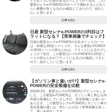
とどれくらいの差があるのでしょうか？先日、この
新型セレナe-POWERのSモードで運転するとどれく
らい燃費が良くなるのか確認してきたので、紹介し
たいと思います。
記事を読む
日産 新型セレナe-POWERの3列目はフ
ラットになる？【実車画像でチェック】
日産の新型セレナe-POWERの注目ポイントの一つ
は、快適な3列目シートです。そんな新型e-POWER
の3列目シートの背もたれは、フラットになるのでし
ょうか？先日、この新型セレナe-PWOERの3列目シ
ートの背もたれがフラットになるのか確認してきた
ので、紹介したいと思います。
記事を読む
【ガソリン車と違いが!?】新型セレナe-
POWERの安全装備を比較
2018年3月、新型セレナe-POWERがデビューをしま
した。この新型e-POWERは、ガソリン車と異なる内
外装の装備をしていましすが、安全装備にも違いが
あります。この新型セレナe-POWERとガソリン車の
安全装備の違いは、何だったのか？実車画像を使っ
て、違いを紹介します。