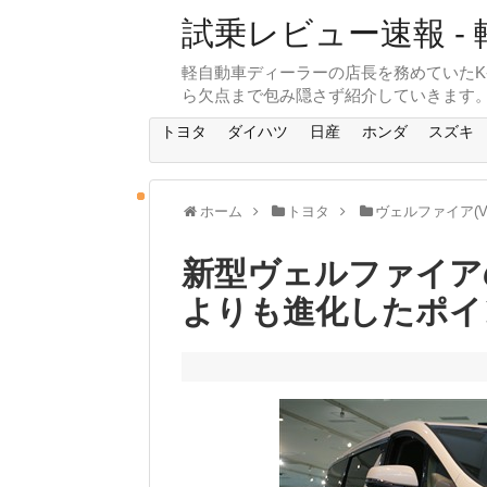
試乗レビュー速報 - 
軽自動車ディーラーの店長を務めていたK
ら欠点まで包み隠さず紹介していきます
トヨタ
ダイハツ
日産
ホンダ
スズキ
ホーム
トヨタ
ヴェルファイア(VE
新型ヴェルファイア
よりも進化したポイ