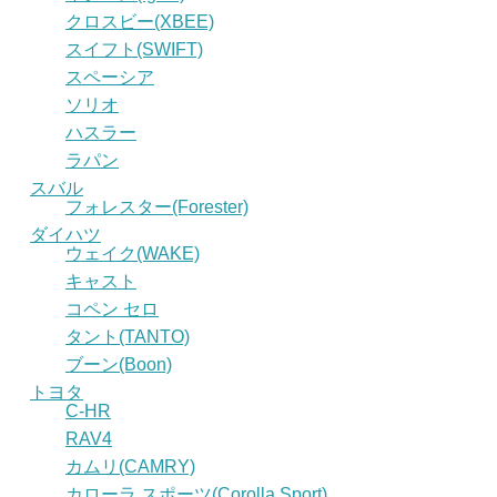
クロスビー(XBEE)
スイフト(SWIFT)
スペーシア
ソリオ
ハスラー
ラパン
スバル
フォレスター(Forester)
ダイハツ
ウェイク(WAKE)
キャスト
コペン セロ
タント(TANTO)
ブーン(Boon)
トヨタ
C-HR
RAV4
カムリ(CAMRY)
カローラ スポーツ(Corolla Sport)