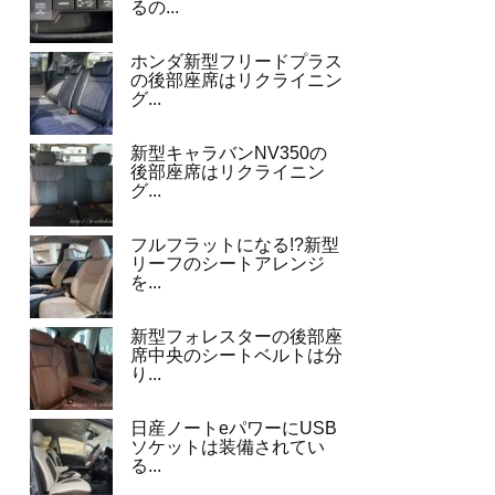
るの...
ホンダ新型フリードプラス
の後部座席はリクライニン
グ...
新型キャラバンNV350の
後部座席はリクライニン
グ...
フルフラットになる!?新型
リーフのシートアレンジ
を...
新型フォレスターの後部座
席中央のシートベルトは分
り...
日産ノートeパワーにUSB
ソケットは装備されてい
る...