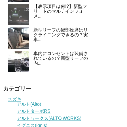
【表示項目は何!?】新型フ
リードのマルチインフォ
メ...
新型リーフの後部座席はリ
クライニングできるの？実
車...
車内にコンセントは装備さ
れているの？新型リーフの
内...
カテゴリー
スズキ
アルト(Alto)
アルトターボRS
アルトワークス(ALTO WORKS)
イグニス(Ignis)