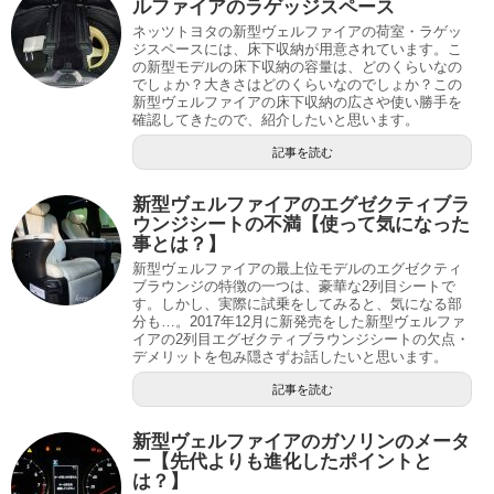
ルファイアのラゲッジスペース
ネッツトヨタの新型ヴェルファイアの荷室・ラゲッ
ジスペースには、床下収納が用意されています。こ
の新型モデルの床下収納の容量は、どのくらいなの
でしょか？大きさはどのくらいなのでしょか？この
新型ヴェルファイアの床下収納の広さや使い勝手を
確認してきたので、紹介したいと思います。
記事を読む
新型ヴェルファイアのエグゼクティブラ
ウンジシートの不満【使って気になった
事とは？】
新型ヴェルファイアの最上位モデルのエグゼクティ
ブラウンジの特徴の一つは、豪華な2列目シートで
す。しかし、実際に試乗をしてみると、気になる部
分も…。2017年12月に新発売をした新型ヴェルファ
イアの2列目エグゼクティブラウンジシートの欠点・
デメリットを包み隠さずお話したいと思います。
記事を読む
新型ヴェルファイアのガソリンのメータ
ー【先代よりも進化したポイントと
は？】