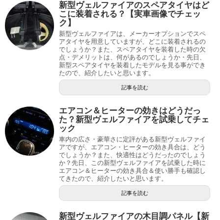
新型ヴェルファイアのスペアタイヤはど
こに装着される？【実車画像でチェッ
ク】
新型ヴェルファイアは、メーカーオプションでスペ
アタイヤを用意していますが、どこに装着されるの
でしょうか？また、スペアタイヤを装着した時の欠
点・デメリットは、何があるのでしょうか・先日、
新型スペアタイヤを装着したモデルを見る事ができ
たので、紹介したいと思います。
記事を読む
エアコン＆ヒーターの効きはどうだっ
た？新型ヴェルファイアを試乗してチェ
ック
車内の広さ・豪華さに定評がある新型ヴェルファイ
アですが、エアコン・ヒーターの効き具合は、どう
でしょうか？また、快適性はどうだったのでしょう
か？先日、この新型ヴェルファイアを試乗した時に
エアコン＆ヒーターの効き具合＆使い勝手も確認し
てきたので、紹介したいと思います。
記事を読む
新型ヴェルファイアの木目調パネル【新