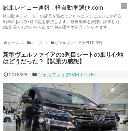
試乗レビュー速報 - 軽自動車選び.com
軽自動車ディーラーの店長を務めていたK-コンシェルジュが軽自
動車のお悩み･疑問点を解決します。軽自動車を実際に試乗した
感想･乗り心地から欠点まで包み隠さず紹介していきます。
ホーム
トヨタ
ヴェルファイア(VELLFIRE)
新型ヴェルファイアの3列目シートの乗り心地
はどうだった？【試乗の感想】
2018/2/8
ヴェルファイア(VELLFIRE)