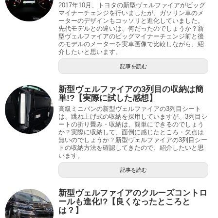
2017年10月、トヨタの新型ヴェルファイアがビッグ
マイナーチェンジを行いましたが、ガソリン車のメ
ーターのデザインもコッソリと進化していました。
先代モデルとの違いは、何だったのでしょうか？新
型ヴェルファイアのビッグマイナーチェンジ前と後
のモデルのメーターを実車画像で比較しながら、紹
介したいと思います。
記事を読む
新型ヴェルファイアの3列目の収納は簡
単!?【実際に試した感想】
高級ミニバンの新型ヴェルファイアの3列目シート
は、跳ね上げ式の収納を採用していますが、3列目シ
ートの折り畳み・収納は、簡単にできるのでしょう
か？実際に収納して、面倒に感じたところ・欠点は
無いのでしょうか？新型ヴェルファイアの3列目シー
トの収納方法を確認してきたので、紹介したいと思
います。
記事を読む
新型ヴェルファイアのクルーズコントロ
ールも進化!?【良くなったところと
は？】