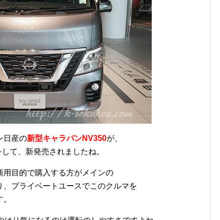
ン日産の
新型キャラバンNV350
が、
ジをして、新発売されましたね。
商用目的で購入する方がメインの
り、プライベートユースでこのクルマを
す。