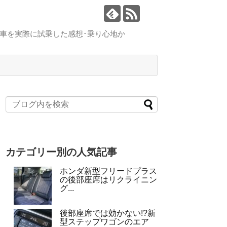
車を実際に試乗した感想･乗り心地か
カテゴリー別の人気記事
ホンダ新型フリードプラス
の後部座席はリクライニン
グ...
後部座席では効かない!?新
型ステップワゴンのエア