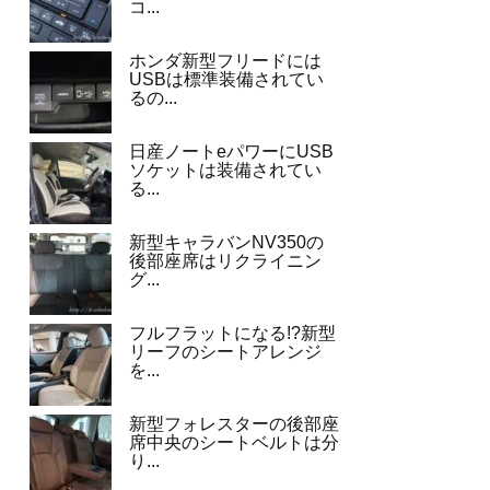
コ...
ホンダ新型フリードには
USBは標準装備されてい
るの...
日産ノートeパワーにUSB
ソケットは装備されてい
る...
新型キャラバンNV350の
後部座席はリクライニン
グ...
フルフラットになる!?新型
リーフのシートアレンジ
を...
新型フォレスターの後部座
席中央のシートベルトは分
り...