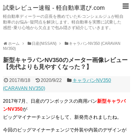
試乗レビュー速報 - 軽自動車選び.com
軽自動車ディーラーの店長を務めていたK-コンシェルジュが軽自
動車のお悩み･疑問点を解決します。軽自動車を実際に試乗した
感想･乗り心地から欠点まで包み隠さず紹介していきます。
ホーム
日産(NISSAN)
キャラバンNV350 (CARAVAN
NV350)
新型キャラバンNV350のメーター画像レビュー
【先代よりも見やすくなった？】
2017/8/18
2020/9/22
キャラバンNV350
(CARAVAN NV350)
2017年7月、日産のワンボックスの商用バン
新型キャラバ
ンNV350
が
ビッグマイナーチェンジをして、新発売されましたね。
今回のビッグマイナーチェンジで外装や内装のデザインが