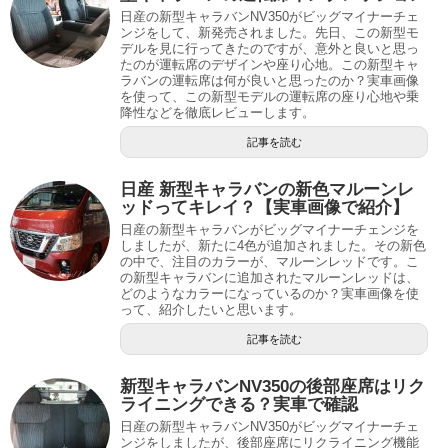
日産の新型キャラバンNV350がビッグマイナーチェ
ンジをして、新発売されました。先日、この新型モ
デルを見に行ってきたのですが、意外と良いと思っ
たのが運転席のデザインや座り心地。この新型キャ
ラバンの運転席は何が良いと思ったのか？実車画像
を使って、この新型モデルの運転席の座り心地や乗
降性などを徹底レビューします。
記事を読む
日産 新型キャラバンの新色マルーンレ
ッドってキレイ？【実車画像で紹介】
日産の新型キャラバンがビッグマイナーチェンジを
しましたが、新たに4色が追加されました。その新色
の中で、注目のカラーが、マルーンレッドです。こ
の新型キャラバンに追加されたマルーンレッドは、
どのようなカラーになっているのか？実車画像を使
って、紹介したいと思います。
記事を読む
新型キャラバンNV350の後部座席はリク
ライニングできる？実車で確認
日産の新型キャラバンNV350がビッグマイナーチェ
ンジをしましたが、後部座席にリクライニング機能