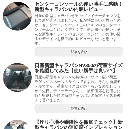
センターコンソールの使い勝手に感動！
新型キャラバンの内装レビュー
日産の新型キャラバンがビッグマイナーチェンジを
して新発売されましたが、私が特に良いと思ったの
が、センターコンソール！このクルマのセンターコ
ンソールはとにかくデカくて、使い勝手が良い！そ
んな新型キャラバンのセンターコンソールの使い勝
手やデザインを徹底的にレビューしたいと思いま
す。
記事を読む
日産新型キャラバンNV350の荷室サイズ
を確認してみた【使い勝手は良い!?】
日産の新型キャラバンの特徴の一つは、広い荷室・
ラゲッジスペースのサイズですよね。そんな新型モ
デルですが、荷室サイズはどのくらいなのでしょう
か？先日、ディーラーさんに、後部座席を使用した
時と収納した時の新型キャラバンの荷室サイズを教
えて貰いました。
記事を読む
【座り心地や乗降性を徹底チェック】新
型キャラバンの運転席インプレッション