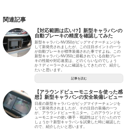
関連記事
【対応範囲は広い!?】新型キャラバンの
自動ブレーキの精度を確認してみた
新型キャラバンNV350がビッグマイナーチェンジを
して新発売されましたが、この注目ポイントの一つ
が自動ブレーキが標準装備された事ですよね。この
新型キャラバンNV350に搭載されている自動ブレー
キの性能や対応速度は、どのくらいなのでしょう
か？ディーラーさんに確認をしてきたので、紹介し
たいと思います。
記事を読む
【アラウンドビューモニターを使った感
想】新型キャラバンの安全装備レビュー
日産の新型キャラバンがビッグマイナーチェンジを
して新発売されましたが、その注目の装備の一つ
が、アラウンドビューモニター。このアラウンドビ
ューモニターの使い勝手・視認性はどうだったので
しょうか？新型キャラバンを試乗した時に確認した
ので、紹介したいと思います。