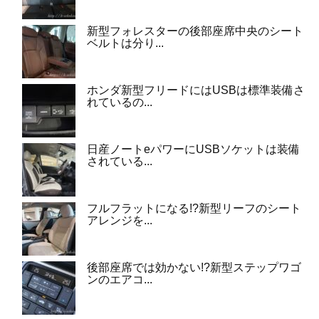
新型フォレスターの後部座席中央のシート
ベルトは分り...
ホンダ新型フリードにはUSBは標準装備さ
れているの...
日産ノートeパワーにUSBソケットは装備
されている...
フルフラットになる!?新型リーフのシート
アレンジを...
後部座席では効かない!?新型ステップワゴ
ンのエアコ...