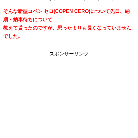
そんな新型コペン セロ(COPEN CERO)について先日、納
期・納車待ちについて
教えて貰ったのですが、思ったよりも長くなっていません
でした。
スポンサーリンク