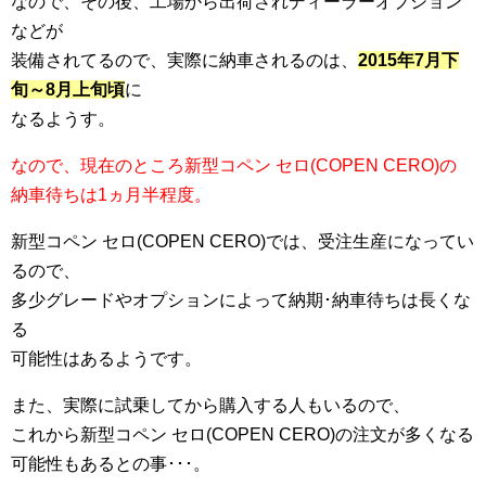
なので、その後、工場から出荷されディーラーオプション
などが
装備されてるので、実際に納車されるのは、
2015年7月下
旬～8月上旬頃
に
なるようす。
なので、現在のところ新型コペン セロ(COPEN CERO)の
納車待ちは1ヵ月半程度。
新型コペン セロ(COPEN CERO)では、受注生産になってい
るので、
多少グレードやオプションによって納期･納車待ちは長くな
る
可能性はあるようです。
また、実際に試乗してから購入する人もいるので、
これから新型コペン セロ(COPEN CERO)の注文が多くなる
可能性もあるとの事･･･。