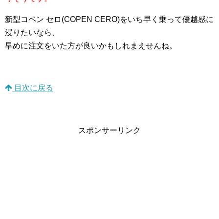
新型コペン セロ(COPEN CERO)をいち早く乗って優越感に
浸りたいなら、
早めに注文をいた方が良いかもしれまえせんね。
目次に戻る
スポンサーリンク