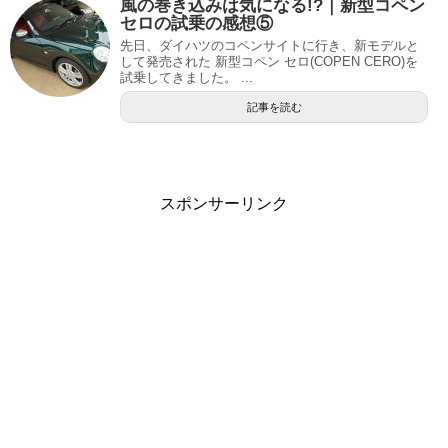
風の巻き込みは気になる!?｜新型コペン
セロの試乗の感想⑤
先日、ダイハツのコペンサイトに行き、新モデルと
して発売された 新型コペン セロ(COPEN CERO)を
試乗してきました。 ...
記事を読む
スポンサーリンク