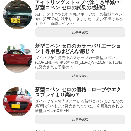
アイドリングストップで楽しさ半減!?｜
新型コペン セロの試乗の感想②
先日、ダイハツに行き軽スポーツカーの新型コペン
セロ(CERO)を 試乗してきました。 多少不満はある
ものの、新型コペン セ...
記事を読む
新型コペン セロのカラーバリエーショ
ン｜専用色はどんな感じ？
ダイハツから発売中のスポーツカー新型コペン
(COPEN)から 第3弾"セロ(CERO)"が2015年6月18日
に発売される予定のよ...
記事を読む
新型コペン セロの価格｜ローブやエク
スプレイより高め？
ダイハツから発売されている新型コペン(COPEN)の
第3弾が いよいよ発売されますね。 今回発売される
新型コペン(COPEN...
記事を読む