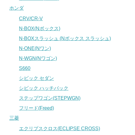
ホンダ
CRV/CR-V
N-BOX(Nボックス)
N-BOXスラッシュ (Nボックス スラッシュ)
N-ONE(Nワン)
N-WGN(Nワゴン)
S660
シビック セダン
シビック ハッチバック
ステップワゴン(STEPWGN)
フリード(Freed)
三菱
エクリプスクロス(ECLIPSE CROSS)