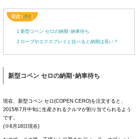
目次
[
消す
]
1
新型コペン セロの納期･納車待ち
2
ローブやエクスプレイと比べると納期は長い？
新型コペン セロの納期･納車待ち
現在、新型コペン セロ(COPEN CERO)を注文すると、
2015年7月中旬に生産されるクルマが割り当てられるよう
です。
(※6月18日現在)