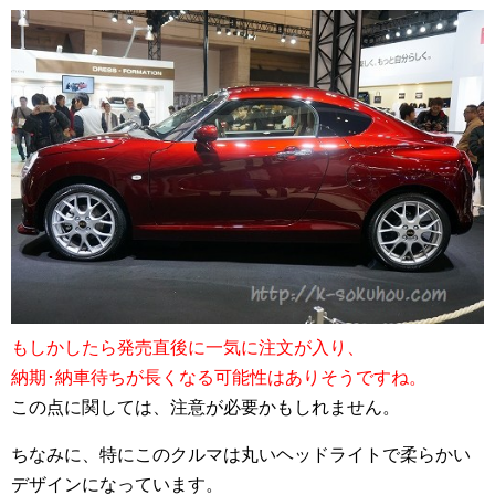
もしかしたら発売直後に一気に注文が入り、
納期･納車待ちが長くなる可能性はありそうですね。
この点に関しては、注意が必要かもしれません。
ちなみに、特にこのクルマは丸いヘッドライトで柔らかい
デザインになっています。