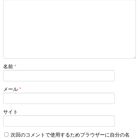
名前
*
メール
*
サイト
次回のコメントで使用するためブラウザーに自分の名