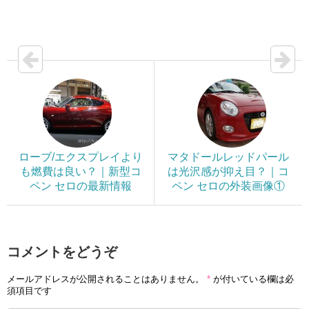
ローブ/エクスプレイより
マタドールレッドパール
も燃費は良い？｜新型コ
は光沢感が抑え目？｜コ
ペン セロの最新情報
ペン セロの外装画像①
コメントをどうぞ
メールアドレスが公開されることはありません。
*
が付いている欄は必
須項目です