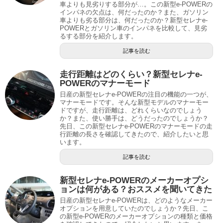
車よりも見劣りする部分が…。この新型e-POWERの
インパネの欠点は、何だったのか？また、ガソリン
車よりも劣る部分は、何だったのか？新型セレナe-
POWERとガソリン車のインパネを比較して、見劣
るする部分を紹介します。
記事を読む
走行距離はどのくらい？新型セレナe-
POWERのマナーモード
日産の新型セレナe-POWERの注目の機能の一つが、
マナーモードです。そんな新型モデルのマナーモー
ドですが、走行距離は、どれくらいなのでしょう
か？また、使い勝手は、どうだったのでしょうか？
先日、この新型セレナe-POWERのマナーモードの走
行距離の長さを確認してきたので、紹介したいと思
います。
記事を読む
新型セレナe-POWERのメーカーオプシ
ョンは何がある？おススメを聞いてきた
日産の新型セレナe-POWERは、どのようなメーカー
オプションを用意していたのでしょうか？先日、こ
の新型e-POWERのメーカーオプションの種類と価格