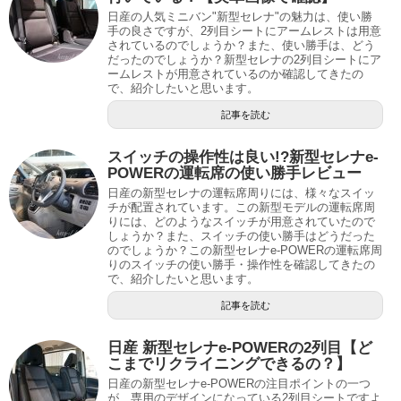
日産の人気ミニバン"新型セレナ"の魅力は、使い勝
手の良さですが、2列目シートにアームレストは用意
されているのでしょうか？また、使い勝手は、どう
だったのでしょうか？新型セレナの2列目シートにア
ームレストが用意されているのか確認してきたの
で、紹介したいと思います。
記事を読む
スイッチの操作性は良い!?新型セレナe-
POWERの運転席の使い勝手レビュー
日産の新型セレナの運転席周りには、様々なスイッ
チが配置されています。この新型モデルの運転席周
りには、どのようなスイッチが用意されていたので
しょうか？また、スイッチの使い勝手はどうだった
のでしょうか？この新型セレナe-POWERの運転席周
りのスイッチの使い勝手・操作性を確認してきたの
で、紹介したいと思います。
記事を読む
日産 新型セレナe-POWERの2列目【ど
こまでリクライニングできるの？】
日産の新型セレナe-POWERの注目ポイントの一つ
が、専用のデザインになっている2列目シートですよ