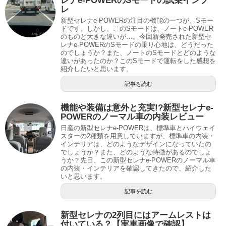
レナe-POWERのSモードの試乗インプ
レ
新型セレナe-POWERの注目の機能の一つが、Sモー
ドです。しかし、このSモードは、ノートe-POWER
のものと大きな違いが…。今回新発売された新型セ
レナe-POWERのSモードの乗り心地は、どうだった
のでしょうか？また、ノートのSモードとどのような
違いがあったのか？このSモードで運転をした感想を
紹介したいと思います。
記事を読む
機能や装備は意外と充実!?新型セレナe-
POWERのノーマル車の内装レビュー
日産の新型セレナe-POWERは、標準車とハイウェイ
スターの2種類を用意していますが、標準車の内装・
インテリアは、どのようなデザインになっていたの
でしょうか？また、どのような特徴があるのでしょ
うか？先日、この新型セレナe-POWERのノーマル車
の内装・インテリアを確認してきたので、紹介した
いと思います。
記事を読む
新型セレナの2列目にはアームレストは
付いている？【実車画像で確認】