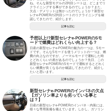
ね。そんな新型モデルの2列目シートは、どこまでリ
クライニングする事ができるのでしょうか？また、
欠点・デメリットは無かったのでしょうか？新型セ
レナe-POWERの2列目シートのリクライニングを確
認してきたので、紹介します。
記事を読む
予想以上!?新型セレナe-POWERのSモ
ードで燃費はどれくらい向上する？
日産の新型セレナe-POWERの魅力の一つは、Sモー
ドです。そんなSモードを使うメリットの一つは、燃
費の向上なのですが、ノーマルモードで運転した時
とどれくらいの差があるのでしょうか？先日、この
新型セレナe-POWERのSモードで運転するとどれく
らい燃費が良くなるのか確認してきたので、紹介し
たいと思います。
記事を読む
新型セレナe-POWERのインパネの欠点
【ガソリン車よりも劣っている事と
は？】
日産の新型セレナe-POWERのインパネ・内装には、
様々な専用装備を備えています。しかし、ガソリン