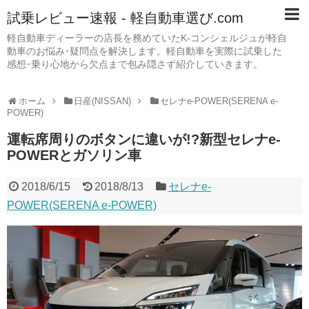
試乗レビュー速報 - 軽自動車選び.com
軽自動車ディーラーの店長を務めていたK-コンシェルジュが軽自
動車のお悩み･疑問点を解決します。軽自動車を実際に試乗した
感想･乗り心地から欠点まで包み隠さず紹介していきます。
ホーム
日産(NISSAN)
セレナe-POWER(SERENA e-
POWER)
運転席周りのボタンに違いが!?新型セレナe-
POWERとガソリン車
2018/6/15
2018/8/13
セレナe-
POWER(SERENA e-POWER)