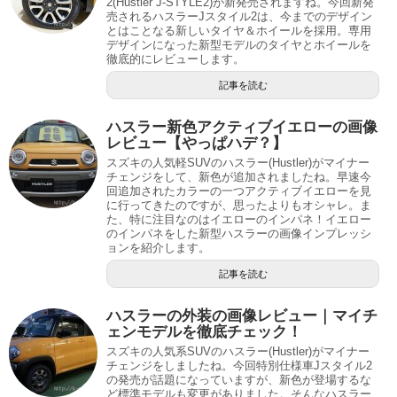
2(Hustler J-STYLE2)が新発売されますね。今回新発
売されるハスラーJスタイル2は、今までのデザイン
とはことなる新しいタイヤ＆ホイールを採用。専用
デザインになった新型モデルのタイヤとホイールを
徹底的にレビューします。
記事を読む
ハスラー新色アクティブイエローの画像
レビュー【やっぱハデ？】
スズキの人気軽SUVのハスラー(Hustler)がマイナー
チェンジをして、新色が追加されましたね。早速今
回追加されたカラーの一つアクティブイエローを見
に行ってきたのですが、思ったよりもオシャレ。ま
た、特に注目なのはイエローのインパネ！イエロー
のインパネをした新型ハスラーの画像インプレッシ
ョンを紹介します。
記事を読む
ハスラーの外装の画像レビュー｜マイチ
ェンモデルを徹底チェック！
スズキの人気系SUVのハスラー(Hustler)がマイナー
チェンジをしましたね。今回特別仕様車Jスタイル2
の発売が話題になっていますが、新色が登場するな
ど標準モデルも変更がありました。そんなハスラー