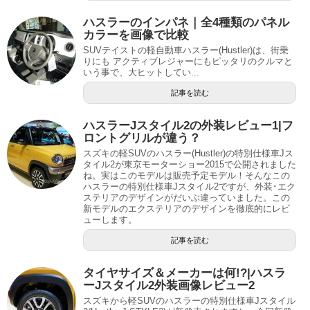
ハスラーのインパネ｜全4種類のパネル
カラーを画像で比較
SUVテイストの軽自動車ハスラー(Hustler)は、街乗
りにも アクティブレジャーにもピッタリのクルマと
いう事で、大ヒットしてい...
記事を読む
ハスラーJスタイル2の外装レビュー1|フ
ロントグリルが違う？
スズキの軽SUVのハスラー(Hustler)の特別仕様車Jス
タイル2が東京モーターショー2015で公開されました
ね。実はこのモデルは販売予定モデル！そんなこの
ハスラーの特別仕様車Jスタイル2ですが、外装･エク
ステリアのデザインがだいぶ違っていました。この
新モデルのエクステリアのデザインを徹底的にレビ
ューします。
記事を読む
タイヤサイズ＆メーカーは何!?|ハスラ
ーJスタイル2外装画像レビュー2
スズキから軽SUVのハスラーの特別仕様車Jスタイル