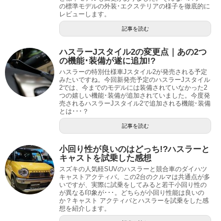
の標準モデルの外装･エクステリアの様子を徹底的に
レビューします。
記事を読む
ハスラーJスタイル2の変更点｜あの2つ
の機能･装備が遂に追加!?
ハスラーの特別仕様車Jスタイル2が発売される予定
みたいですね。今回新発売予定のハスラーJスタイル
2では、今までのモデルには装備されていなかった2
つの嬉しい機能･装備が追加されていました。今度発
売されるハスラーJスタイル2で追加される機能･装備
とは･･･？
記事を読む
小回り性が良いのはどっち!?ハスラーと
キャストを試乗した感想
スズキの人気軽SUVのハスラーと競合車のダイハツ
キャストアクティバ。この2台のクルマは共通点が多
いですが、実際に試乗をしてみると若干小回り性の
が異なる印象が･･･。どちらが小回り性能は良いの
か？キャスト アクティバとハスラーを試乗をした感
想を紹介します。